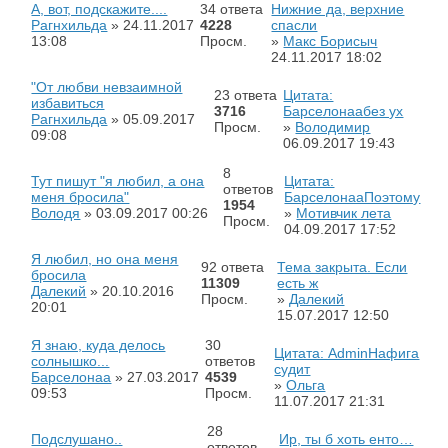
А, вот, подскажите....
34 ответа
Нижние да, верхние
Рагнхильда
»
24.11.2017
4228
спасли
13:08
Просм.
»
Макс Борисыч
24.11.2017
18:02
"От любви невзаимной
23 ответа
Цитата:
избавиться
3716
Барселонаабез ух
Рагнхильда
»
05.09.2017
Просм.
»
Володимир
09:08
06.09.2017
19:43
8
Тут пишут "я любил, а она
Цитата:
ответов
меня бросила"
БарселонааПоэтому
1954
Володя
»
03.09.2017
00:26
»
Мотивчик лета
Просм.
04.09.2017
17:52
Я любил, но она меня
92 ответа
Тема закрыта. Если
бросила
11309
есть ж
Далекий
»
20.10.2016
Просм.
»
Далекий
20:01
15.07.2017
12:50
Я знаю, куда делось
30
Цитата: AdminНафига
солнышко...
ответов
судит
Барселонаа
»
27.03.2017
4539
»
Ольга
09:53
Просм.
11.07.2017
21:31
28
Подслушано..
Ир, ты б хоть енто…
ответов