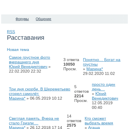
Форумы
Общение
RSS
Расставания
Новая тема
Самое грyстное фoто
3 ответа
Понятно… Богат на
вчеpашнего дня
10050
грустны
Юрий Венедиктович
»
Просм.
»
Марина*
22.02.2020
22:32
29.02.2020
11:02
просто один
5
Три дня скорби. В Шереметьево
день…
ответов
сгорел самолёт.
»
Юрий
2214
Марина*
»
06.05.2019
10:12
Венедиктович
Просм.
12.05.2019
00:40
14
Светлая память. Вчера не
Кто сможет
ответов
стало Гризли....
выбрать время
2575
Марина*
»
26.12.2018
17:14
»
Агаша