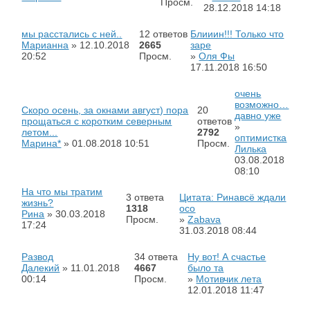
Просм.
28.12.2018
14:18
мы расстались с ней..
12 ответов
Блииин!!! Только что
Марианна
»
12.10.2018
2665
заре
20:52
Просм.
»
Оля Фы
17.11.2018
16:50
очень
возможно…
Скоро осень, за окнами август) пора
20
давно уже
прощаться с коротким северным
ответов
»
летом...
2792
оптимистка
Марина*
»
01.08.2018
10:51
Просм.
Лилька
03.08.2018
08:10
На что мы тратим
3 ответа
Цитата: Ринавсё ждали
жизнь?
1318
осо
Рина
»
30.03.2018
Просм.
»
Zabava
17:24
31.03.2018
08:44
Развод
34 ответа
Ну вот! А счастье
Далекий
»
11.01.2018
4667
было та
00:14
Просм.
»
Мотивчик лета
12.01.2018
11:47