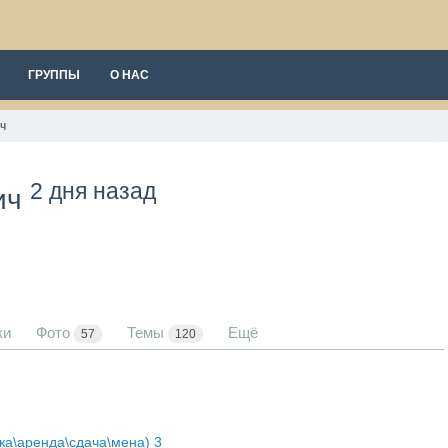
ГРУППЫ
О НАС
ч
2 дня назад
ич
ки
Фото
Темы
Ещё
57
120
жа\аренда\сдача\мена)
3