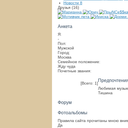
Новости
8
Друзья (16)
Анкета
Я:
-
Пол:
Мужской
Город:
Москва
Семейное положение:
Жду чуда
Почетные звания:
Предпочтени
[Всего: 1]
Любимая музык
Тишина
Форум
Фотоальбомы
Правила сайта прочитаны мною вним
Да