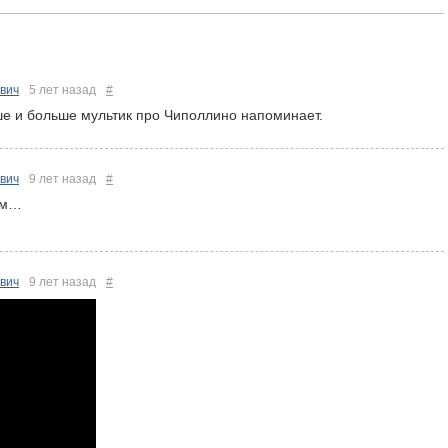
вич
5 лет назад
#
ше и больше мультик про Чиполлино напоминает.
вич
9 лет назад
#
там…
вич
9 лет назад
#