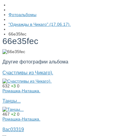
Фотоальбомы
"Однажды в Чикаго".(17.06.17).
66e35fec
66e35fec
Другие фотографии альбома
Счастливы из Чикаго).
632
+3
0
Ромашка-Наташка.
Танцы...
467
+2
0
Ромашка-Наташка.
8ac03319