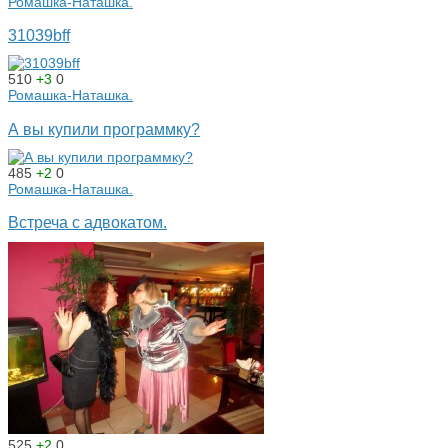
Ромашка-Наташка.
31039bff
510
+3
0
Ромашка-Наташка.
А вы купили программку?
485
+2
0
Ромашка-Наташка.
Встреча с адвокатом.
525
+2
0