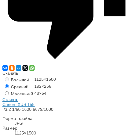
Скачать
1125×1500
Большой
192×256
Средний
48×64
Маленький
Скачать
Canon IXUS 155
f/3.2
1/60
1600
6679/1000
Формат файла
JPG
Размер
1125×1500