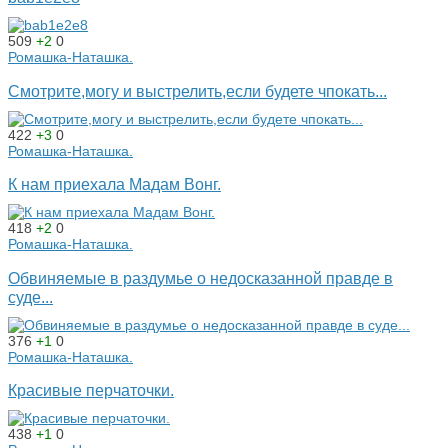
509
+2
0
Ромашка-Наташка.
Смотрите,могу и выстрелить,если будете чпокать...
422
+3
0
Ромашка-Наташка.
К нам приехала Мадам Вонг.
418
+2
0
Ромашка-Наташка.
Обвиняемые в раздумье о недосказанной правде в
суде...
376
+1
0
Ромашка-Наташка.
Красивые перчаточки.
438
+1
0