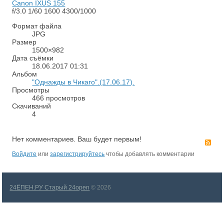
Canon IXUS 155
f/3.0
1/60
1600
4300/1000
Формат файла
JPG
Размер
1500×982
Дата съёмки
18.06.2017
01:31
Альбом
"Однажды в Чикаго".(17.06.17).
Просмотры
466 просмотров
Скачиваний
4
Нет комментариев. Ваш будет первым!
RS
Войдите
или
зарегистрируйтесь
чтобы добавлять комментарии
24ЁПЕН.РУ Старый 24open
© 2026