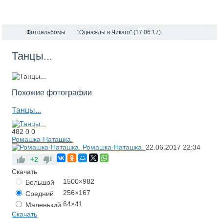
Фотоальбомы
"Однажды в Чикаго".(17.06.17).
Танцы...
Похожие фотографии
Танцы...
482
0
0
Ромашка-Наташка.
Ромашка-Наташка.
22.06.2017
22:34
+2
Скачать
1500×982
Большой
256×167
Средний
64×41
Маленький
Скачать