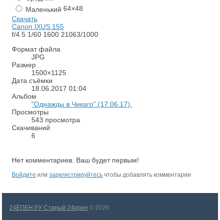
64×48
Маленький
Скачать
Canon IXUS 155
f/4.5
1/60
1600
21063/1000
Формат файла
JPG
Размер
1500×1125
Дата съёмки
18.06.2017
01:04
Альбом
"Однажды в Чикаго".(17.06.17).
Просмотры
543 просмотра
Скачиваний
6
Нет комментариев. Ваш будет первым!
RS
Войдите
или
зарегистрируйтесь
чтобы добавлять комментарии
24ЁПЕН.РУ Старый 24open
© 2026