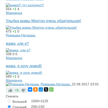
554
+1
4
Марианна
Улыбка мамы Мортон очень обаятельная!
475
+1
0
Ромашка-Наташка.
мама, хде я?
338
0
0
Марианна
мама, я хочу домой!
589
+1
0
Марианна
Ромашка-Наташка.
22.06.2017
23:01
+1
Скачать
1500×1125
Большой
256×192
Средний