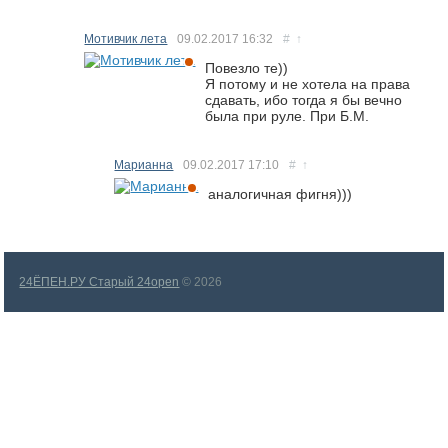
Мотивчик лета
09.02.2017
16:32
#
↑
Повезло те))
Я потому и не хотела на права
сдавать, ибо тогда я бы вечно
была при руле. При Б.М.
Марианна
09.02.2017
17:10
#
↑
аналогичная фигня)))
24ЁПЕН.РУ Старый 24open
© 2026