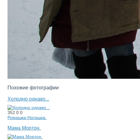
Похожие фотографии
Холодно однако...
352
0
0
Ромашка-Наташка.
Мама Мортон.