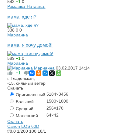
543
+1
0
Ромашка-Наташка.
мама, хде я?
338
0
0
Марианна
мама, я хочу домой!
589
+1
0
Марианна
Марианна
03.02.2017
14:14
+1
г. Гладенькая,
-15, сильный ветер
Скачать
5184×3456
Оригинальный
1500×1000
Большой
256×170
Средний
64×42
Маленький
Скачать
Canon EOS 60D
f/8.0
1/200
100
18/1