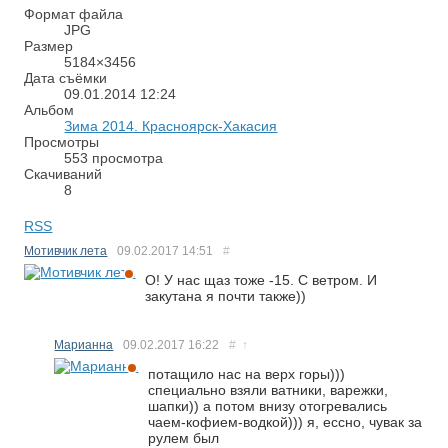
Формат файла
JPG
Размер
5184×3456
Дата съёмки
09.01.2014
12:24
Альбом
Зима 2014. Красноярск-Хакасия
Просмотры
553 просмотра
Скачиваний
8
RSS
Мотивчик лета
09.02.2017
14:51
#
О! У нас щаз тоже -15. С ветром. И
закутана я почти также))
Марианна
09.02.2017
16:22
#
↑
потащило нас на верх горы)))
специально взяли ватники, варежки,
шапки)) а потом внизу отогревались
чаем-кофием-водкой))) я, ессно, чувак за
рулем был