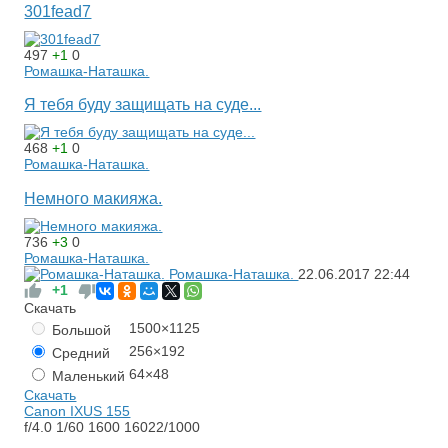
301fead7
497
+1
0
Ромашка-Наташка.
Я тебя буду защищать на суде...
468
+1
0
Ромашка-Наташка.
Немного макияжа.
736
+3
0
Ромашка-Наташка.
Ромашка-Наташка.
22.06.2017
22:44
+1
Скачать
1500×1125
Большой
256×192
Средний
64×48
Маленький
Скачать
Canon IXUS 155
f/4.0
1/60
1600
16022/1000