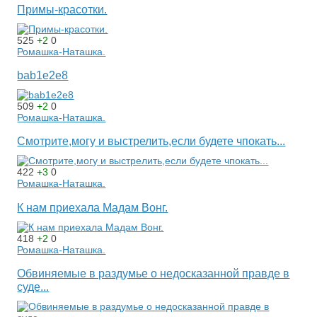
Примы-красотки.
525
+2
0
Ромашка-Наташка.
bab1e2e8
509
+2
0
Ромашка-Наташка.
Смотрите,могу и выстрелить,если будете чпокать...
422
+3
0
Ромашка-Наташка.
К нам приехала Мадам Вонг.
418
+2
0
Ромашка-Наташка.
Обвиняемые в раздумье о недосказанной правде в
суде...