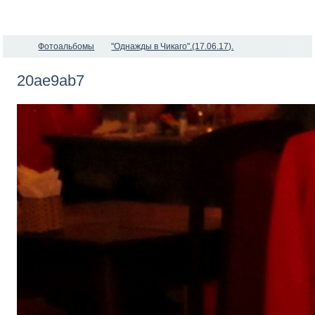
Фотоальбомы
"Однажды в Чикаго".(17.06.17).
20ae9ab7