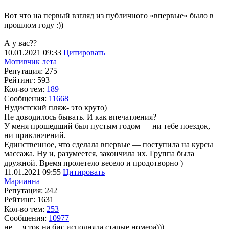
Вот что на первый взгляд из публичного «впервые» было в
прошлом году :))
А у вас??
10.01.2021
09:33
Цитировать
Мотивчик лета
Репутация: 275
Рейтинг: 593
Кол-во тем:
189
Сообщения:
11668
Нудистский пляж- это круто)
Не доводилось бывать. И как впечатления?
У меня прошедший был пустым годом — ни тебе поездок,
ни приключений.
Единственное, что сделала впервые — поступила на курсы
массажа. Ну и, разумеется, закончила их. Группа была
дружной. Время пролетело весело и продотворно )
11.01.2021
09:55
Цитировать
Марианна
Репутация: 242
Рейтинг: 1631
Кол-во тем:
253
Сообщения:
10977
не… я ток на бис исполняла старые номера)))