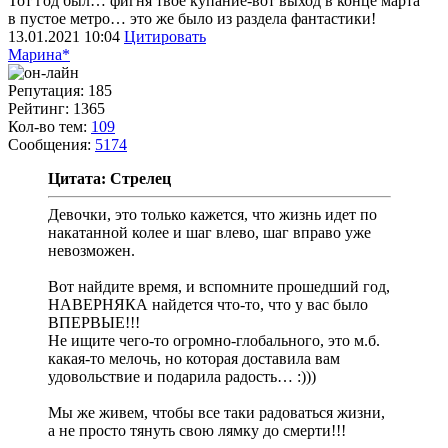
Тот год был… фигня твое купание-вот выход в конце марта
в пустое метро… это же было из раздела фантастики!
13.01.2021
10:04
Цитировать
Марина*
Репутация: 185
Рейтинг: 1365
Кол-во тем:
109
Сообщения:
5174
Цитата: Стрелец
Девочки, это только кажется, что жизнь идет по
накатанной колее и шаг влево, шаг вправо уже
невозможен.
Вот найдите время, и вспомните прошедший год,
НАВЕРНЯКА найдется что-то, что у вас было
ВПЕРВЫЕ!!!
Не ищите чего-то огромно-глобального, это м.б.
какая-то мелочь, но которая доставила вам
удовольствие и подарила радость… :)))
Мы же живем, чтобы все таки радоваться жизни,
а не просто тянуть свою лямку до смерти!!!