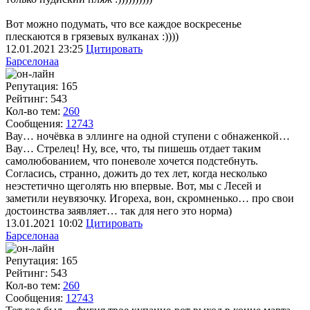
Вот можно подумать, что все каждое воскресенье
плескаются в грязевых вулканах :))))
12.01.2021
23:25
Цитировать
Барселонаа
Репутация: 165
Рейтинг: 543
Кол-во тем:
260
Сообщения:
12743
Вау… ночёвка в эллинге на одной ступени с обнаженкой…
Вау… Стрелец! Ну, все, что, ты пишешь отдает таким
самолюбованием, что поневоле хочется подстебнуть.
Согласись, странно, дожить до тех лет, когда несколько
неэстетично щеголять ню впервые. Вот, мы с Лесей и
заметили неувязочку. Игореха, вон, скромненько… про свои
достоинства заявляет… так для него это норма)
13.01.2021
10:02
Цитировать
Барселонаа
Репутация: 165
Рейтинг: 543
Кол-во тем:
260
Сообщения:
12743