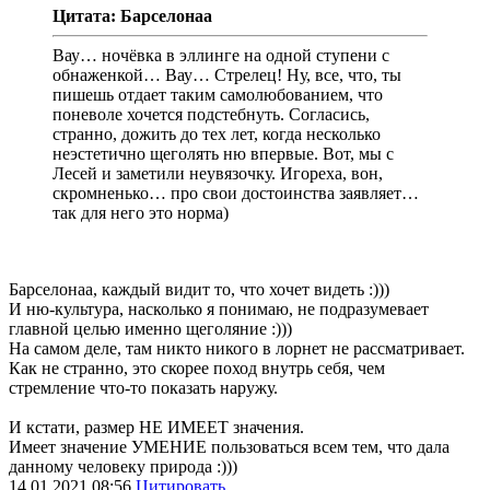
Цитата: Барселонаа
Вау… ночёвка в эллинге на одной ступени с
обнаженкой… Вау… Стрелец! Ну, все, что, ты
пишешь отдает таким самолюбованием, что
поневоле хочется подстебнуть. Согласись,
странно, дожить до тех лет, когда несколько
неэстетично щеголять ню впервые. Вот, мы с
Лесей и заметили неувязочку. Игореха, вон,
скромненько… про свои достоинства заявляет…
так для него это норма)
Барселонаа, каждый видит то, что хочет видеть :)))
И ню-культура, насколько я понимаю, не подразумевает
главной целью именно щеголяние :)))
На самом деле, там никто никого в лорнет не рассматривает.
Как не странно, это скорее поход внутрь себя, чем
стремление что-то показать наружу.
И кстати, размер НЕ ИМЕЕТ значения.
Имеет значение УМЕНИЕ пользоваться всем тем, что дала
данному человеку природа :)))
14.01.2021
08:56
Цитировать