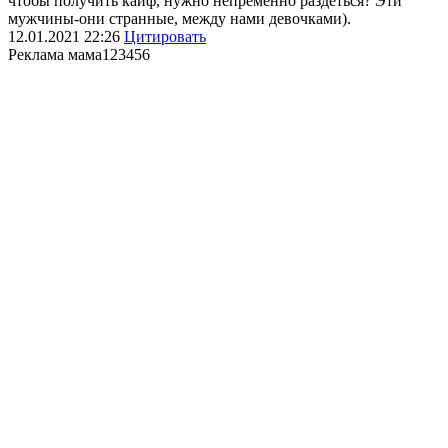
чтобы получить кайф, нужно непременно раздеться? Эти
мужчины-они странные, между нами девочками).
12.01.2021
22:26
Цитировать
Реклама мама
123456