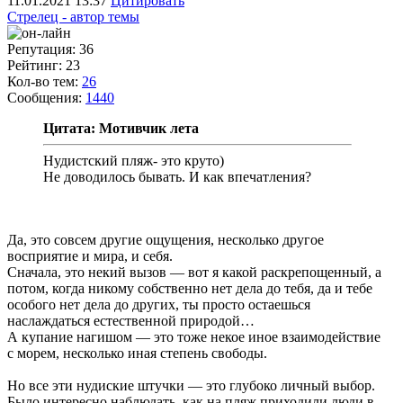
11.01.2021
13:37
Цитировать
Стрелец - автор темы
Репутация: 36
Рейтинг: 23
Кол-во тем:
26
Сообщения:
1440
Цитата: Мотивчик лета
Нудистский пляж- это круто)
Не доводилось бывать. И как впечатления?
Да, это совсем другие ощущения, несколько другое
восприятие и мира, и себя.
Сначала, это некий вызов — вот я какой раскрепощенный, а
потом, когда никому собственно нет дела до тебя, да и тебе
особого нет дела до других, ты просто остаешься
наслаждаться естественной природой…
А купание нагишом — это тоже некое иное взаимодействие
с морем, несколько иная степень свободы.
Но все эти нудиские штучки — это глубоко личный выбор.
Было интересно наблюдать, как на пляж приходили люди в