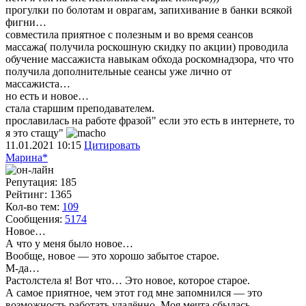
прогулки по болотам и оврагам, запихивание в банки всякой
фигни…
совместила приятное с полезным и во время сеансов
массажа( получила роскошную скидку по акции) проводила
обучение массажиста навыкам обхода роскомнадзора, что что
получила дополнительные сеансы уже лично от
массажиста…
но есть и новое…
стала старшим преподавателем.
прославилась на работе фразой" если это есть в интернете, то
я это стащу"
11.01.2021
10:15
Цитировать
Марина*
Репутация: 185
Рейтинг: 1365
Кол-во тем:
109
Сообщения:
5174
Новое…
А что у меня было новое…
Вообще, новое — это хорошо забытое старое.
М-да…
Растолстела я! Вот что… Это новое, которое старое.
А самое приятное, чем этот год мне запомнился — это
возможность работать удалённо. Моя мечта сбылась.