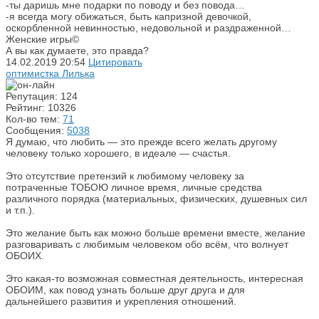
-ты даришь мне подарки по поводу и без повода…
-я всегда могу обижаться, быть капризной девочкой,
оскорбленной невинностью, недовольной и раздраженной…
Женские игры©
А вы как думаете, это правда?
14.02.2019
20:54
Цитировать
оптимистка Лилька
Репутация: 124
Рейтинг: 10326
Кол-во тем:
71
Сообщения:
5038
Я думаю, что любить — это прежде всего желать другому
человеку только хорошего, в идеале — счастья.
Это отсутствие претензий к любимому человеку за
потраченные ТОБОЮ личное время, личные средства
различного порядка (материальных, физических, душевных сил
и т.п.).
Это желание быть как можно больше времени вместе, желание
разговаривать с любимым человеком обо всём, что волнует
ОБОИХ.
Это какая-то возможная совместная деятельность, интересная
ОБОИМ, как повод узнать больше друг друга и для
дальнейшего развития и укрепления отношений.