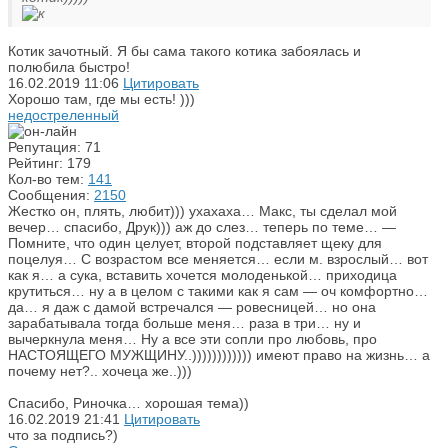
Котик зачотный. Я бы сама такого котика забоялась и
полюбила быстро!
16.02.2019
11:06
Цитировать
Хорошо там, где мы есть! )))
недостреленный
Репутация: 71
Рейтинг: 179
Кол-во тем:
141
Сообщения:
2150
Жестко он, плять, любит))) ухахаха… Макс, ты сделал мой
вечер… спасибо, Друк))) аж до слез… теперь по теме… —
Помните, что один целует, второй подставляет щеку для
поцелуя… С возрастом все меняется… если м. взрослый… вот
как я… а сука, вставить хочется молоденькой… приходица
крутиться… ну а в целом с такими как я сам — оч комфортно…
да… я даж с дамой встречался — ровесницей… но она
зарабатывала тогда больше меня… раза в три… ну и
вычеркнула меня… Ну а все эти сопли про любовь, про
НАСТОЯЩЕГО МУЖЩИНУ..)))))))))))) имеют право на жизнь… а
почему нет?.. хочеца же..)))
Спасибо, Риночка… хорошая тема))
16.02.2019
21:41
Цитировать
что за подпись?)