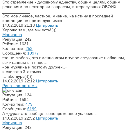
Это стремление к духовному единству, общим целям, общим
решениям по некоторым вопросам, интересующих ОБОИХ…
____________
Это мое личное, частное, мнение, на истину в последней
инстанции не претендую. имхо.
14.02.2019
21:18
Цитировать
Хорошо там, где мы есть! )))
Марианна
Репутация: 242
Рейтинг: 1631
Кол-во тем:
253
Сообщения:
10977
это не любовь, это именно игры и тупое следование шаблонам,
вычитанным в глянце…
«он мужчина и поэтому должен..»
и список в 3-х томах…
… ибо дуры)))))
14.02.2019
22:12
Цитировать
Рина - автор темы
Репутация: 134
Рейтинг: 1594
Кол-во тем:
479
Сообщения:
6199
А «дура»-это вообще всенепременное условие…
14.02.2019
22:52
Цитировать
Марианна
Репутация: 242