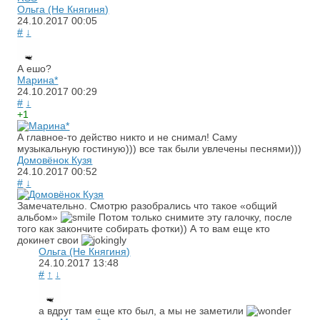
Ольга (Не Княгиня)
24.10.2017
00:05
#
↓
А ешо?
Марина*
24.10.2017
00:29
#
↓
+1
А главное-то действо никто и не снимал! Саму
музыкальную гостиную))) все так были увлечены песнями)))
Домовёнок Кузя
24.10.2017
00:52
#
↓
Замечательно. Смотрю разобрались что такое «общий
альбом»
Потом только снимите эту галочку, после
того как закончите собирать фотки)) А то вам еще кто
докинет свои
Ольга (Не Княгиня)
24.10.2017
13:48
#
↑
↓
а вдруг там еще кто был, а мы не заметили