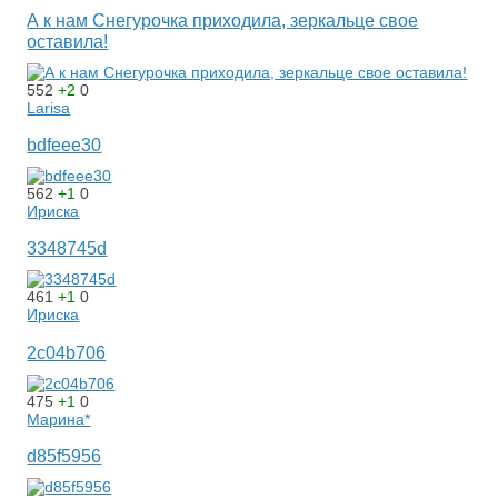
А к нам Снегурочка приходила, зеркальце свое
оставила!
552
+2
0
Larisa
bdfeee30
562
+1
0
Ириска
3348745d
461
+1
0
Ириска
2c04b706
475
+1
0
Марина*
d85f5956