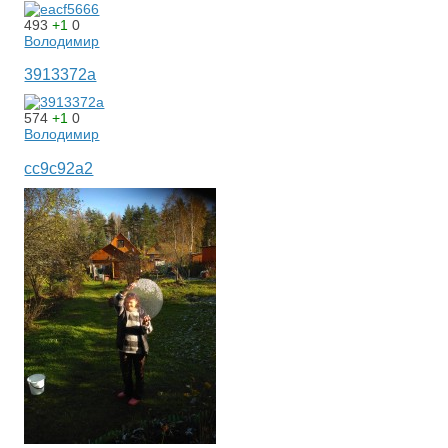
493
+1
0
Володимир
3913372a
574
+1
0
Володимир
cc9c92a2