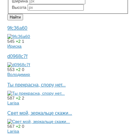
Ширина
Высота
9fc36a60
545
+2
1
Ириска
d0968c7f
553
+2
0
Володимир
Ты прекрасна, спору нет...
587
+2
2
Larisa
Свет мой, зеркальце скажи...
567
+2
0
Larisa