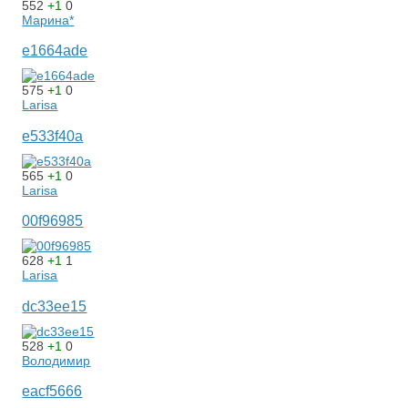
552
+1
0
Марина*
e1664ade
575
+1
0
Larisa
e533f40a
565
+1
0
Larisa
00f96985
628
+1
1
Larisa
dc33ee15
528
+1
0
Володимир
eacf5666