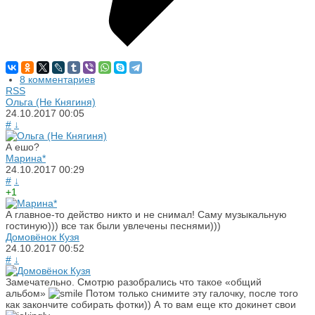
8 комментариев
RSS
Ольга (Не Княгиня)
24.10.2017
00:05
#
↓
А ешо?
Марина*
24.10.2017
00:29
#
↓
+1
А главное-то действо никто и не снимал! Саму музыкальную
гостиную))) все так были увлечены песнями)))
Домовёнок Кузя
24.10.2017
00:52
#
↓
Замечательно. Смотрю разобрались что такое «общий
альбом»
Потом только снимите эту галочку, после того
как закончите собирать фотки)) А то вам еще кто докинет свои