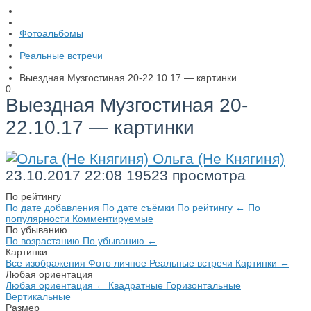
Фотоальбомы
Реальные встречи
Выездная Музгостиная 20-22.10.17 — картинки
0
Выездная Музгостиная 20-
22.10.17 — картинки
Ольга (Не Княгиня)
23.10.2017
22:08
19523 просмотра
По рейтингу
По дате добавления
По дате съёмки
По рейтингу
←
По
популярности
Комментируемые
По убыванию
По возрастанию
По убыванию
←
Картинки
Все изображения
Фото личное
Реальные встречи
Картинки
←
Любая ориентация
Любая ориентация
←
Квадратные
Горизонтальные
Вертикальные
Размер