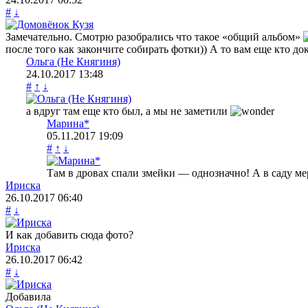
#
↓
Замечательно. Смотрю разобрались что такое «общий альбом»
после того как закончите собирать фотки)) А то вам еще кто д
Ольга (Не Княгиня)
24.10.2017
13:48
#
↑
↓
а вдруг там еще кто был, а мы не заметили
Марина*
05.11.2017
19:09
#
↑
↓
Там в дровах спали змейки — однозначно! А в саду ме
Ириска
26.10.2017
06:40
#
↓
И как добавить сюда фото?
Ириска
26.10.2017
06:42
#
↓
Добавила