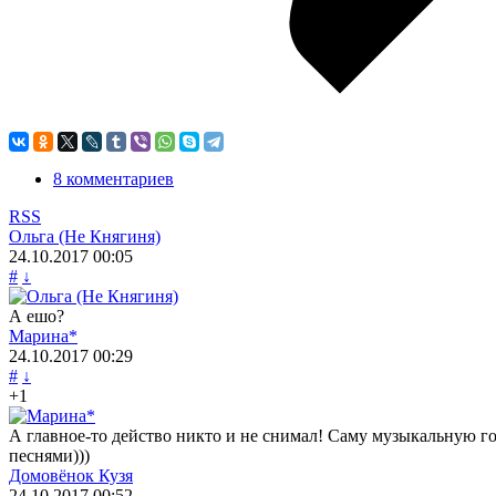
8 комментариев
RSS
Ольга (Не Княгиня)
24.10.2017
00:05
#
↓
А ешо?
Марина*
24.10.2017
00:29
#
↓
+1
А главное-то действо никто и не снимал! Саму музыкальную го
песнями)))
Домовёнок Кузя
24.10.2017
00:52