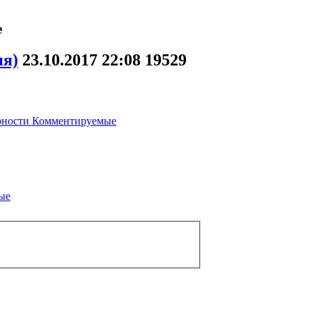
е
ня)
23.10.2017
22:08
19529
рности
Комментируемые
ые