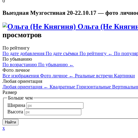
0
Выездная Музгостиная 20-22.10.17 — фото лично
Ольга (Не Княги
просмотров
По рейтингу
По дате добавления
По дате съёмки
По рейтингу
←
По популя
По убыванию
По возрастанию
По убыванию
←
Фото личное
Все изображения
Фото личное
←
Реальные встречи
Картинки
Любая ориентация
Любая ориентация
←
Квадратные
Горизонтальные
Вертикальн
Размер
Больше чем
Ширина
Высота
x