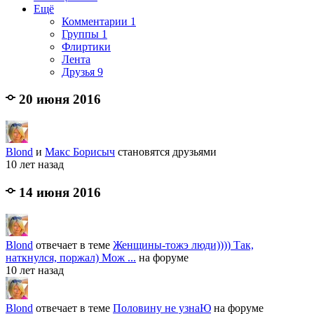
Ещё
Комментарии
1
Группы
1
Флиртики
Лента
Друзья
9
20 июня 2016
Blond
и
Макс Борисыч
становятся друзьями
10 лет назад
14 июня 2016
Blond
отвечает в теме
Женщины-тожэ люди)))) Так,
наткнулся, поржал) Мож ...
на форуме
10 лет назад
Blond
отвечает в теме
Половину не узнаЮ
на форуме