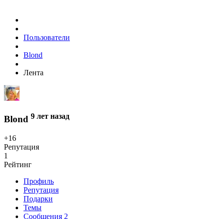
Пользователи
Blond
Лента
9 лет назад
Blond
+16
Репутация
1
Рейтинг
Профиль
Репутация
Подарки
Темы
Сообщения
2