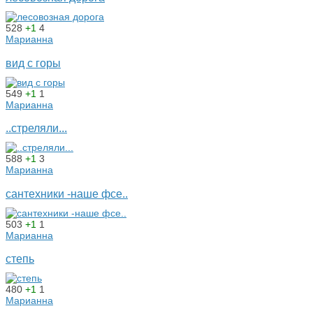
528
+1
4
Марианна
вид с горы
549
+1
1
Марианна
..стреляли...
588
+1
3
Марианна
сантехники -наше фсе..
503
+1
1
Марианна
степь
480
+1
1
Марианна