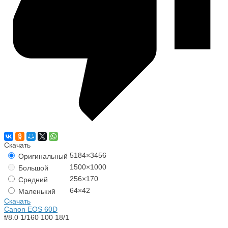
Скачать
5184×3456
Оригинальный
1500×1000
Большой
256×170
Средний
64×42
Маленький
Скачать
Canon EOS 60D
f/8.0
1/160
100
18/1