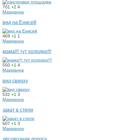
701
+2
4
Марианна
вид на Енисей
469
+1
1
Марианна
мама!!! тут холодно!!!
550
+1
4
Марианна
вид сверху
532
+1
3
Марианна
закат в степи
607
+1
3
Марианна
лесовозная дорога