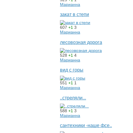
Марианна
закат в степи
607
+1
3
Марианна
лесовозная дорога
528
+1
4
Марианна
вид с горы
551
+1
1
Марианна
..стреляли...
588
+1
3
Марианна
сантехники -наше фсе..