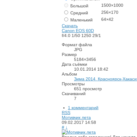
1500×1000
Большой
256×170
Средний
64×42
Маленький
Скачать
Canon EOS 60D
f/4.0
1/50
1250
29/1
Формат файла
JPG
Размер
5184×3456
Дата съёмки
10.01.2014
18:42
Альбом
Зима 2014. Красноярск-Хакаси
Просмотры
651 просмотр
Скачиваний
7
1 комментарий
RSS
Мотивчик лета
09.02.2017
14:58
#
↓