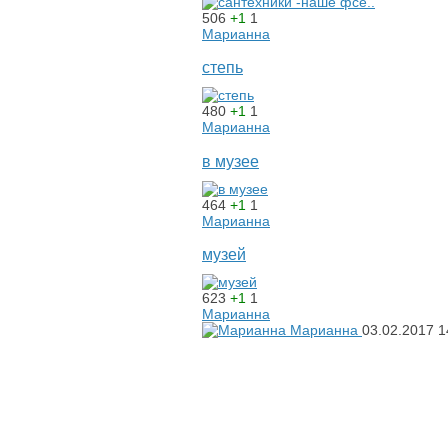
506
+1
1
Марианна
степь
480
+1
1
Марианна
в музее
464
+1
1
Марианна
музей
623
+1
1
Марианна
Марианна
03.02.2017
1