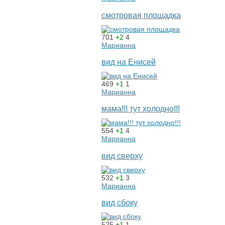
смотровая площадка
701
+2
4
Марианна
вид на Енисей
469
+1
1
Марианна
мама!!! тут холодно!!!
554
+1
4
Марианна
вид сверху
532
+1
3
Марианна
вид сбоку
525
+1
1