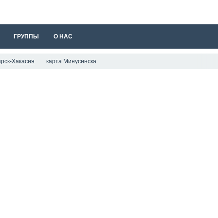
ГРУППЫ
О НАС
ярск-Хакасия
карта Минусинска