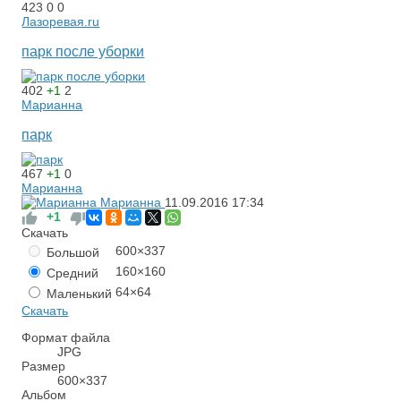
423
0
0
Лазоревая.ru
парк после уборки
402
+1
2
Марианна
парк
467
+1
0
Марианна
Марианна
11.09.2016
17:34
+1
Скачать
600×337
Большой
160×160
Средний
64×64
Маленький
Скачать
Формат файла
JPG
Размер
600×337
Альбом