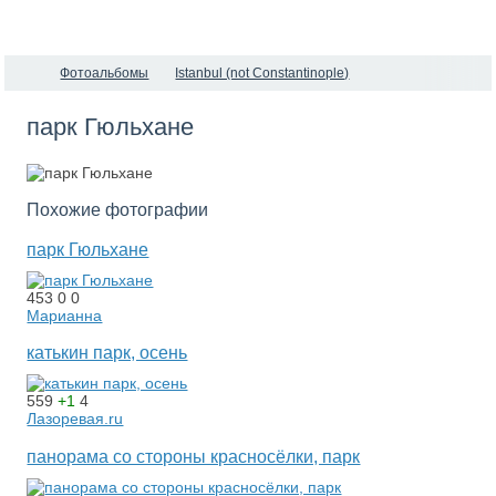
Фотоальбомы
Istanbul (not Constantinople)
парк Гюльхане
Похожие фотографии
парк Гюльхане
453
0
0
Марианна
катькин парк, осень
559
+1
4
Лазоревая.ru
панорама со стороны красносёлки, парк