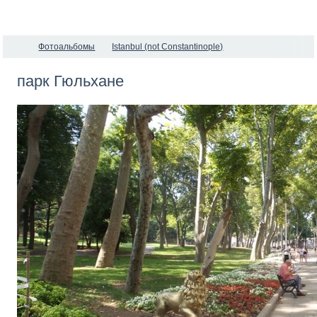
Фотоальбомы
Istanbul (not Constantinople)
парк Гюльхане