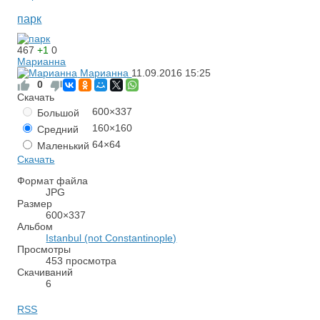
парк
467
+1
0
Марианна
Марианна
11.09.2016
15:25
0
Скачать
600×337
Большой
160×160
Средний
64×64
Маленький
Скачать
Формат файла
JPG
Размер
600×337
Альбом
Istanbul (not Constantinople)
Просмотры
453 просмотра
Скачиваний
6
RSS