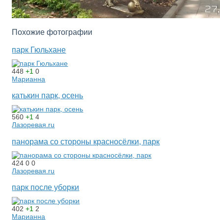
Похожие фотографии
парк Гюльхане
448
+1
0
Марианна
катькин парк, осень
560
+1
4
Лазоревая.ru
панорама со стороны красносёлки, парк
424
0
0
Лазоревая.ru
парк после уборки
402
+1
2
Марианна