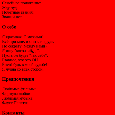
Семейное положение:
Жду чуда
Почетные звания:
Званий нет
О себе
Я красивая. С мозгами!
Всё при мне: и стать, и грудь.
По секрету (между нами),
Я ищу "кого-нибудь".
Пусть он будет "так себе",
Главное, что это ОН...
Ёпен! будь в моей судьбе!
Я чудна со всех сторон.
Предпочтения
Любимые фильмы:
Формула любви
Любимая музыка:
Фауст Папетти
Контакты