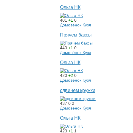
Ольга НК
401
+1
0
Домовёнок Кузя
Прячем баксы
440
+1
0
Домовёнок Кузя
Ольга НК
420
+2
0
Домовёнок Кузя
сдвинем кружки
437
0
2
Домовёнок Кузя
Ольга НК
423
+1
1