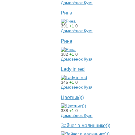
Домовёнок Кузя
Рина
391
+1
0
Домовёнок Кузя
Рина
382
+1
0
Домовёнок Кузя
Lady in red
345
+1
0
Домовёнок Кузя
Цветник)))
338
+1
0
Домовёнок Кузя
Зайчег в малиннике)))