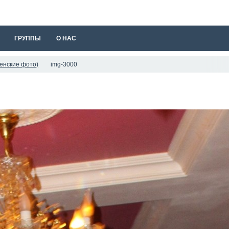
ГРУППЫ
О НАС
енские фото)
img-3000