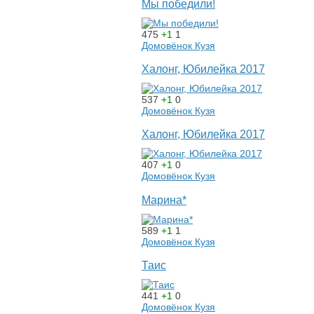
Мы победили!
475
+1
1
Домовёнок Кузя
Халонг, Юбилейка 2017
537
+1
0
Домовёнок Кузя
Халонг, Юбилейка 2017
407
+1
0
Домовёнок Кузя
Марина*
589
+1
1
Домовёнок Кузя
Таис
441
+1
0
Домовёнок Кузя