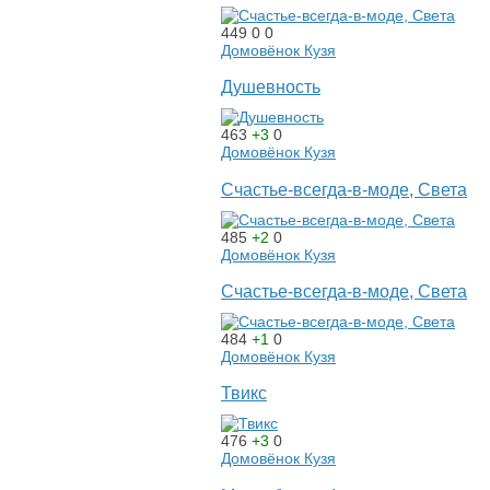
449
0
0
Домовёнок Кузя
Душевность
463
+3
0
Домовёнок Кузя
Счастье-всегда-в-моде, Света
485
+2
0
Домовёнок Кузя
Счастье-всегда-в-моде, Света
484
+1
0
Домовёнок Кузя
Твикс
476
+3
0
Домовёнок Кузя