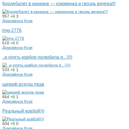
Кордебалет в канкане — изюминка и гвоздь вечера!!!
957
+6
3
Домовёнок Кузя
img-2776
618
+6
0
Домовёнок Кузя
..и опять ковбоя полюбила я...))))
533
+6
1
Домовёнок Кузя
шериф всегда прав
664
+6
1
Домовёнок Кузя
Реальный ковбой)))
604
+5
0
Домовёнок Кузя