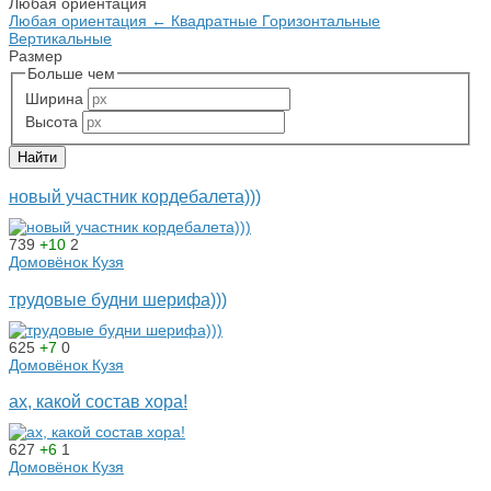
Любая ориентация
Любая ориентация
←
Квадратные
Горизонтальные
Вертикальные
Размер
Больше чем
Ширина
Высота
новый участник кордебалета)))
739
+10
2
Домовёнок Кузя
трудовые будни шерифа)))
625
+7
0
Домовёнок Кузя
ах, какой состав хора!
627
+6
1
Домовёнок Кузя