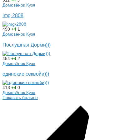
Домовёнок Кузя
img-2808
490
+4
1
Домовёнок Кузя
Послушная Дорми)))
454
+4
2
Домовёнок Кузя
одинокие секвойи)))
413
+4
0
Домовёнок Кузя
Показать больше