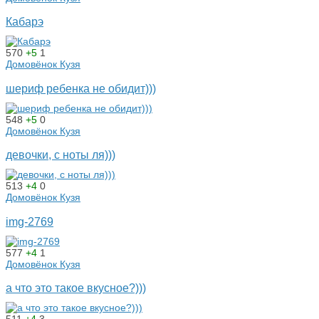
Кабарэ
570
+5
1
Домовёнок Кузя
шериф ребенка не обидит)))
548
+5
0
Домовёнок Кузя
девочки, с ноты ля)))
513
+4
0
Домовёнок Кузя
img-2769
577
+4
1
Домовёнок Кузя
а что это такое вкусное?)))
511
+4
3