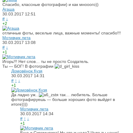
Спасибо, классные фотографии) и как мнооого))
Агаша
30.03.2017
12:51
#
↓
+2
отличные фоты, веселые лица, важные моменты! спасибо!!!
Мотивчик лета
30.03.2017
13:08
#
↓
+1
Игорь!!! Нет слов… ты не просто Создатель.
Ты — БОГ! В фотографии
Домовёнок Кузя
30.03.2017
14:31
#
↑
↓
+1
Да ладно уж...
я так… любитель. Больше
фотографируешь — больше хороших фото выйдет в
итоге))))
Мотивчик лета
30.03.2017
14:34
#
↑
↓
+1
Еще и Скромняжка! Ну это ж нада? Чудо ты наше!