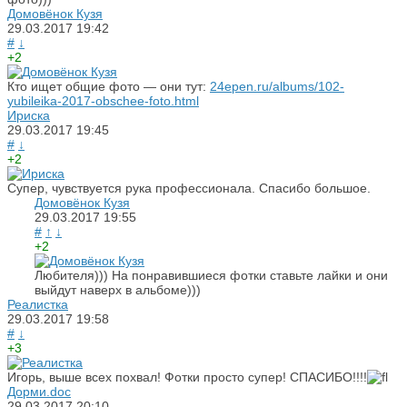
Домовёнок Кузя
29.03.2017
19:42
#
↓
+2
Кто ищет общие фото — они тут:
24epen.ru/albums/102-
yubileika-2017-obschee-foto.html
Ириска
29.03.2017
19:45
#
↓
+2
Супер, чувствуется рука профессионала. Спасибо большое.
Домовёнок Кузя
29.03.2017
19:55
#
↑
↓
+2
Любителя))) На понравившиеся фотки ставьте лайки и они
выйдут наверх в альбоме)))
Реалистка
29.03.2017
19:58
#
↓
+3
Игорь, выше всех похвал! Фотки просто супер! СПАСИБО!!!!
Дорми.doc
29.03.2017
20:10