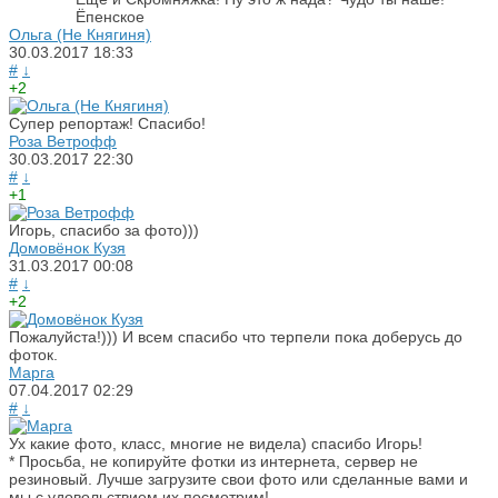
Ёпенское
Ольга (Не Княгиня)
30.03.2017
18:33
#
↓
+2
Супер репортаж! Спасибо!
Роза Ветрофф
30.03.2017
22:30
#
↓
+1
Игорь, спасибо за фото)))
Домовёнок Кузя
31.03.2017
00:08
#
↓
+2
Пожалуйста!))) И всем спасибо что терпели пока доберусь до
фоток.
Марга
07.04.2017
02:29
#
↓
Ух какие фото, класс, многие не видела) спасибо Игорь!
* Просьба, не копируйте фотки из интернета, сервер не
резиновый. Лучше загрузите свои фото или сделанные вами и
мы с удовольствием их посмотрим!