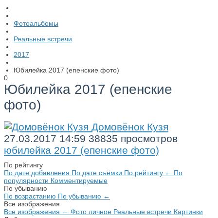
Фотоальбомы
Реальные встречи
2017
Юбилейка 2017 (епенские фото)
0
Юбилейка 2017 (епенские
фото)
Домовёнок Кузя
27.03.2017
14:59
38835 просмотров
юбилейка 2017 (епенские фото)
По рейтингу
По дате добавления
По дате съёмки
По рейтингу
←
По
популярности
Комментируемые
По убыванию
По возрастанию
По убыванию
←
Все изображения
Все изображения
←
Фото личное
Реальные встречи
Картинки