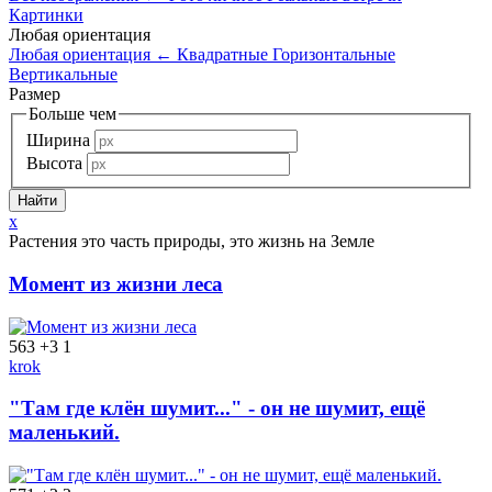
Картинки
Любая ориентация
Любая ориентация
←
Квадратные
Горизонтальные
Вертикальные
Размер
Больше чем
Ширина
Высота
x
Растения это часть природы, это жизнь на Земле
Момент из жизни леса
563
+3
1
krok
"Там где клён шумит..." - он не шумит, ещё
маленький.