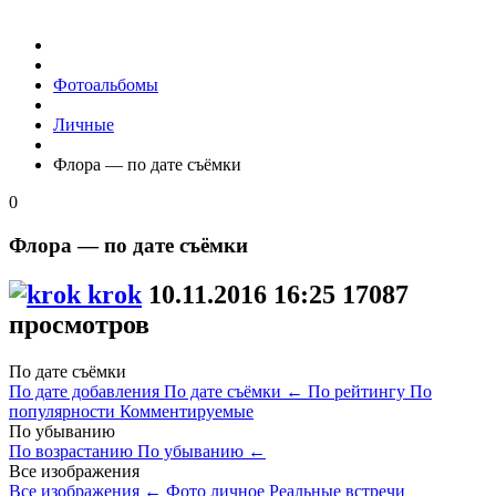
Фотоальбомы
Личные
Флора — по дате съёмки
0
Флора — по дате съёмки
krok
10.11.2016
16:25
17087
просмотров
По дате съёмки
По дате добавления
По дате съёмки
←
По рейтингу
По
популярности
Комментируемые
По убыванию
По возрастанию
По убыванию
←
Все изображения
Все изображения
←
Фото личное
Реальные встречи