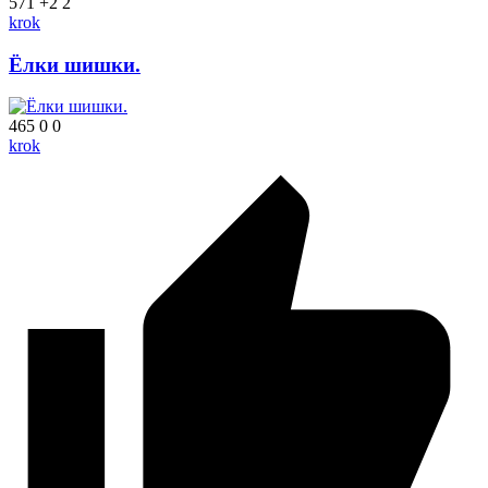
571
+2
2
krok
Ёлки шишки.
465
0
0
krok