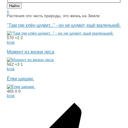
x
Растения это часть природы, это жизнь на Земле
"Там где клён шумит..." - он не шумит, ещё маленький.
570
+2
2
krok
Момент из жизни леса
562
+3
1
krok
Ёлки шишки.
465
0
0
krok