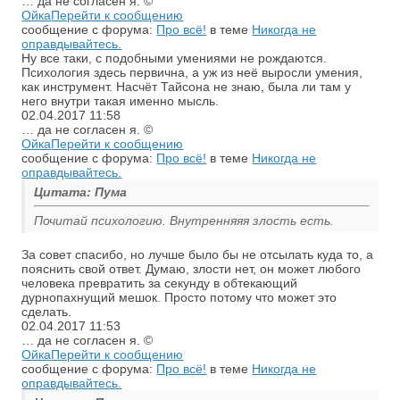
… да не согласен я. ©
Ойка
Перейти к сообщению
сообщение с форума:
Про всё!
в теме
Никогда не
оправдывайтесь.
Ну все таки, с подобными умениями не рождаются.
Психология здесь первична, а уж из неё выросли умения,
как инструмент. Насчёт Тайсона не знаю, была ли там у
него внутри такая именно мысль.
02.04.2017
11:58
… да не согласен я. ©
Ойка
Перейти к сообщению
сообщение с форума:
Про всё!
в теме
Никогда не
оправдывайтесь.
Цитата: Пума
Почитай психологию. Внутренняяя злость есть.
За совет спасибо, но лучше было бы не отсылать куда то, а
пояснить свой ответ. Думаю, злости нет, он может любого
человека превратить за секунду в обтекающий
дурнопахнущий мешок. Просто потому что может это
сделать.
02.04.2017
11:53
… да не согласен я. ©
Ойка
Перейти к сообщению
сообщение с форума:
Про всё!
в теме
Никогда не
оправдывайтесь.