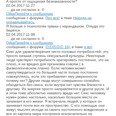
А просто от ощущения безнаказанности?
02.04.2017
11:27
… да не согласен я. ©
Ойка
Перейти к сообщению
сообщение с форума:
Про всё!
в теме
Никогда не
оправдывайтесь.
Я больше о психологии чувака с карандашом. Откуда это
берётся.
02.04.2017
11:08
… да не согласен я. ©
Ойка
Перейти к сообщению
сообщение с форума:
ⒸⒺⓀⒶⒸ 18+
в теме
я вот
Секс для удовлетворения чисто половых потребностей- это
просто низшая ступень сексуальной культуры. Некоторые
люди чувствуют потребность эрегировать постоянно, это не
плохо, и не вредно для организма совсем ( в
физиологическом плане). Если человек может
самоутвердиться по большей части только постоянно
совокупляясь, если это прибавляет ему уверенности-
почему нет? Другие люди могут совершенно спокойно
обходиться без секса, если внутри нет чувства близости к
другому. Их энергия просто направляется в другое русло. И
в этом тоже абсолютно никакого вреда нет. Секс человеку
нужен ровно настолько, насколько большое место он
занимает в его жизни. Я встречала людей, у которых он
занимает почти все их пространство. С его помощью они
живут, мыслят, исходя из своего постоянного вожделения и
вся их картина мира построена исключительно на