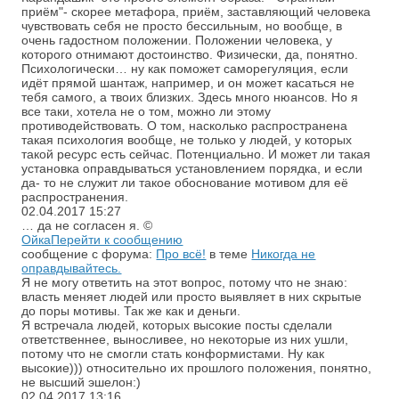
приём"- скорее метафора, приём, заставляющий человека
чувствовать себя не просто бессильным, но вообще, в
очень гадостном положении. Положении человека, у
которого отнимают достоинство. Физически, да, понятно.
Психологически… ну как поможет саморегуляция, если
идёт прямой шантаж, например, и он может касаться не
тебя самого, а твоих близких. Здесь много нюансов. Но я
все таки, хотела не о том, можно ли этому
противодействовать. О том, насколько распространена
такая психология вообще, не только у людей, у которых
такой ресурс есть сейчас. Потенциально. И может ли такая
установка оправдываться установлением порядка, и если
да- то не служит ли такое обоснование мотивом для её
распространения.
02.04.2017
15:27
… да не согласен я. ©
Ойка
Перейти к сообщению
сообщение с форума:
Про всё!
в теме
Никогда не
оправдывайтесь.
Я не могу ответить на этот вопрос, потому что не знаю:
власть меняет людей или просто выявляет в них скрытые
до поры мотивы. Так же как и деньги.
Я встречала людей, которых высокие посты сделали
ответственнее, выносливее, но некоторые из них ушли,
потому что не смогли стать конформистами. Ну как
высокие))) относительно их прошлого положения, понятно,
не высший эшелон:)
02.04.2017
13:16