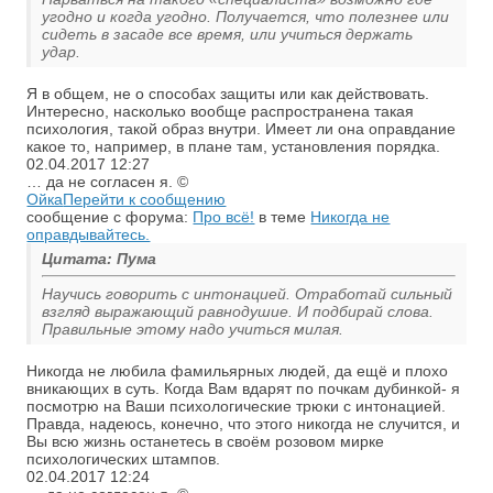
угодно и когда угодно. Получается, что полезнее или
сидеть в засаде все время, или учиться держать
удар.
Я в общем, не о способах защиты или как действовать.
Интересно, насколько вообще распространена такая
психология, такой образ внутри. Имеет ли она оправдание
какое то, например, в плане там, установления порядка.
02.04.2017
12:27
… да не согласен я. ©
Ойка
Перейти к сообщению
сообщение с форума:
Про всё!
в теме
Никогда не
оправдывайтесь.
Цитата: Пума
Научись говорить с интонацией. Отработай сильный
взгляд выражающий равнодушие. И подбирай слова.
Правильные этому надо учиться милая.
Никогда не любила фамильярных людей, да ещё и плохо
вникающих в суть. Когда Вам вдарят по почкам дубинкой- я
посмотрю на Ваши психологические трюки с интонацией.
Правда, надеюсь, конечно, что этого никогда не случится, и
Вы всю жизнь останетесь в своём розовом мирке
психологических штампов.
02.04.2017
12:24