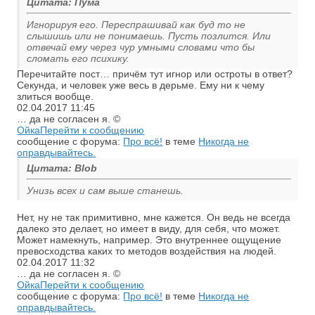
Цитата: Пума
Игнорируя его. Переспрашивай как буд то не
слышишь или не понимаешь. Пусть позлится. Или
отвечай ему через чур умными словами что бы
сломать его психику.
Перечитайте пост… причём тут игнор или остроты в ответ?
Секунда, и человек уже весь в дерьме. Ему ни к чему
злиться вообще.
02.04.2017
11:45
… да не согласен я. ©
Ойка
Перейти к сообщению
сообщение с форума:
Про всё!
в теме
Никогда не
оправдывайтесь.
Цитата: Blob
Унизь всех и сам выше станешь.
Нет, ну не так примитивно, мне кажется. Он ведь не всегда
далеко это делает, но имеет в виду, для себя, что может.
Может намекнуть, например. Это внутреннее ощущение
превосходства каких то методов воздействия на людей.
02.04.2017
11:32
… да не согласен я. ©
Ойка
Перейти к сообщению
сообщение с форума:
Про всё!
в теме
Никогда не
оправдывайтесь.