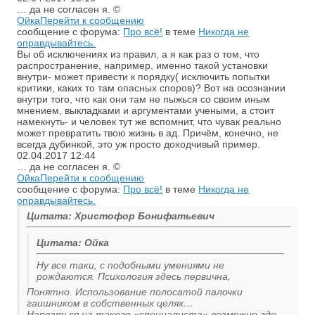
… да не согласен я. ©
Ойка
Перейти к сообщению
сообщение с форума:
Про всё!
в теме
Никогда не
оправдывайтесь.
Вы об исключениях из правил, а я как раз о том, что
распространение, например, именно такой установки
внутри- может привести к порядку( исключить попытки
критики, каких то там опасных споров)? Вот на осознании
внутри того, что как они там не пыжься со своим иным
мнением, выкладками и аргументами учеными, а стоит
намекнуть- и человек тут же вспомнит, что чувак реально
может превратить твою жизнь в ад. Причём, конечно, не
всегда дубинкой, это уж просто доходчивый пример.
02.04.2017
12:44
… да не согласен я. ©
Ойка
Перейти к сообщению
сообщение с форума:
Про всё!
в теме
Никогда не
оправдывайтесь.
Цитата: Христофор Бонифатьевич
Цитата: Ойка
Ну все таки, с подобными умениями не
рождаются. Психология здесь первична,
Понятно. Использование полосатой палочки
гаишником в собственных целях…
Нарваться на такого «специалиста» возможно где