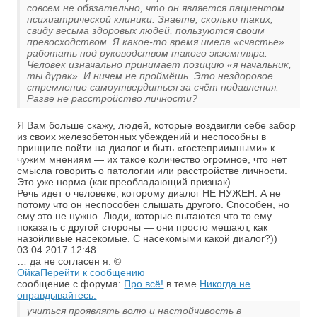
совсем не обязательно, что он является пациентом
психиатрической клиники. Знаете, сколько таких,
свиду весьма здоровых людей, пользуются своим
превосходством. Я какое-то время имела «счастье»
работать под руководством такого экземпляра.
Человек изначально принимает позицию «я начальник,
ты дурак». И ничем не проймёшь. Это нездоровое
стремление самоутвердиться за счёт подавления.
Разве не расстройство личности?
Я Вам больше скажу, людей, которые воздвигли себе забор
из своих железобетонных убеждений и неспособны в
принципе пойти на диалог и быть «гостеприимными» к
чужим мнениям — их такое количество огромное, что нет
смысла говорить о патологии или расстройстве личности.
Это уже норма (как преобладающий признак).
Речь идет о человеке, которому диалог НЕ НУЖЕН. А не
потому что он неспособен слышать другого. Способен, но
ему это не нужно. Люди, которые пытаются что то ему
показать с другой стороны — они просто мешают, как
назойливые насекомые. С насекомыми какой диалог?))
03.04.2017
12:48
… да не согласен я. ©
Ойка
Перейти к сообщению
сообщение с форума:
Про всё!
в теме
Никогда не
оправдывайтесь.
учиться проявлять волю и настойчивость в