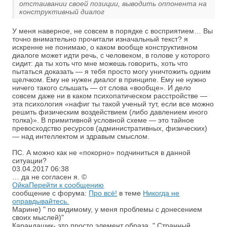
отстаивании своей позиции, выводить оппонента на
конструктивный диалог
У меня наверное, не совсем в порядке с восприятием… Вы
точно внимательно прочитали изначальный текст? я
искренне не понимаю, о каком вообще конструктивном
диалоге может идти речь, с человеком, в голове у которого
сидит: да ты хоть что мне можешь говорить, хоть что
пытаться доказать — я тебя просто могу уничтожить одним
щелчком. Ему не нужен диалог в принципе. Ему не нужно
ничего такого слышать — от слова «вообще». И дело
совсем даже ни в каком психопатическом расстройстве —
эта психология «нафиг ты такой ученый тут, если все можно
решить физическим воздействием (либо давлением иного
толка)». В примитивной условной схеме — это тайное
превосходство ресурсов (административных, физических)
— над интеллектом и здравым смыслом.
ПС. А можно как не «покорно» подчиниться в данной
ситуации?
03.04.2017
06:38
… да не согласен я. ©
Ойка
Перейти к сообщению
сообщение с форума:
Про всё!
в теме
Никогда не
оправдывайтесь.
Марине) " по видимому, у меня проблемы с донесением
своих мыслей)"
Карандашик- это просто элемент образа. " Странный