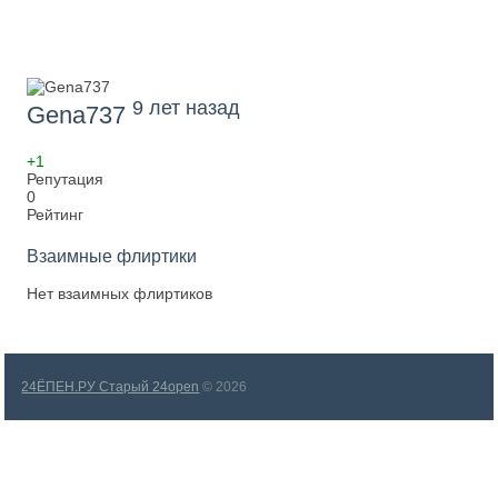
9 лет назад
Gena737
+1
Репутация
0
Рейтинг
Взаимные флиртики
Нет взаимных флиртиков
24ЁПЕН.РУ Старый 24open
© 2026