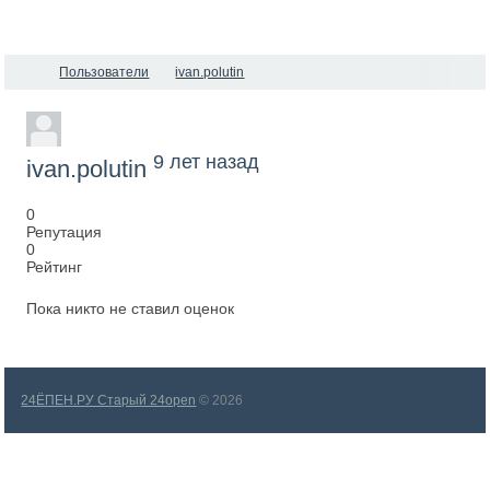
Пользователи
ivan.polutin
9 лет назад
ivan.polutin
0
Репутация
0
Рейтинг
Пока никто не ставил оценок
24ЁПЕН.РУ Старый 24open
© 2026