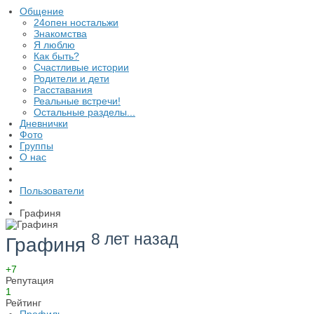
Общение
24опен ностальжи
Знакомства
Я люблю
Как быть?
Счастливые истории
Родители и дети
Расставания
Реальные встречи!
Остальные разделы...
Дневнички
Фото
Группы
О нас
Пользователи
Графиня
8 лет назад
Графиня
+7
Репутация
1
Рейтинг