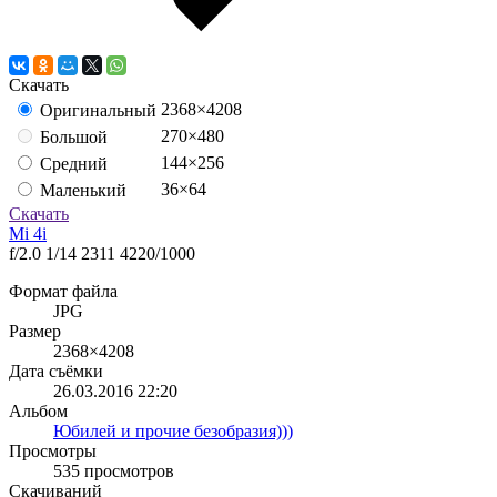
Скачать
2368×4208
Оригинальный
270×480
Большой
144×256
Средний
36×64
Маленький
Скачать
Mi 4i
f/2.0
1/14
2311
4220/1000
Формат файла
JPG
Размер
2368×4208
Дата съёмки
26.03.2016
22:20
Альбом
Юбилей и прочие безобразия)))
Просмотры
535 просмотров
Скачиваний