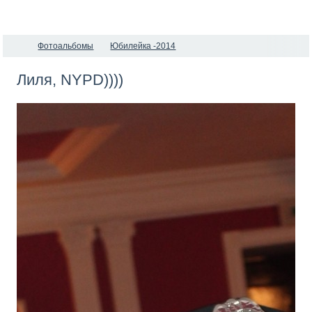
Фотоальбомы
Юбилейка -2014
Лиля, NYPD))))