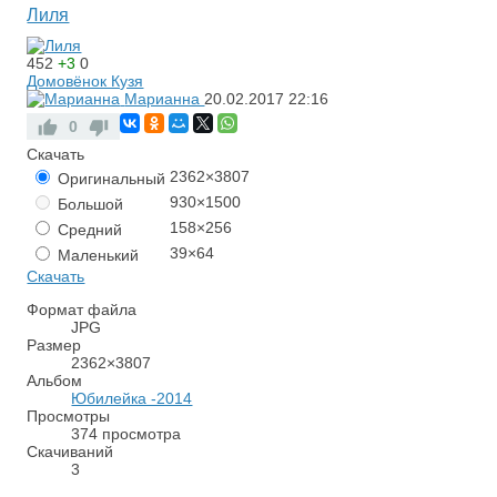
Лиля
452
+3
0
Домовёнок Кузя
Марианна
20.02.2017
22:16
0
Скачать
2362×3807
Оригинальный
930×1500
Большой
158×256
Средний
39×64
Маленький
Скачать
Формат файла
JPG
Размер
2362×3807
Альбом
Юбилейка -2014
Просмотры
374 просмотра
Скачиваний
3