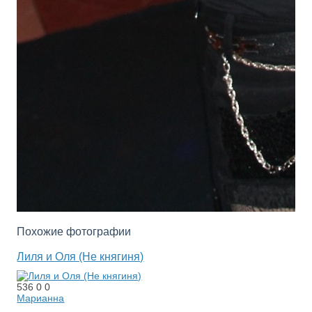
Похожие фотографии
Лиля и Оля (Не княгиня)
536
0
0
Марианна