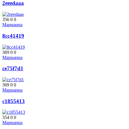
2eeedaaa
356
0
0
Марианна
8cc41419
369
0
0
Марианна
ce75f7d1
369
0
0
Марианна
c1855413
354
0
0
Марианна