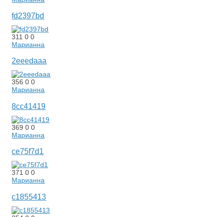
fd2397bd
311
0
0
Марианна
2eeedaaa
356
0
0
Марианна
8cc41419
369
0
0
Марианна
ce75f7d1
371
0
0
Марианна
c1855413