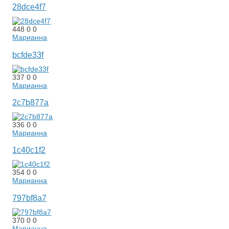
28dce4f7
448
0
0
Марианна
bcfde33f
337
0
0
Марианна
2c7b877a
336
0
0
Марианна
1c40c1f2
354
0
0
Марианна
797bf8a7
370
0
0
Марианна