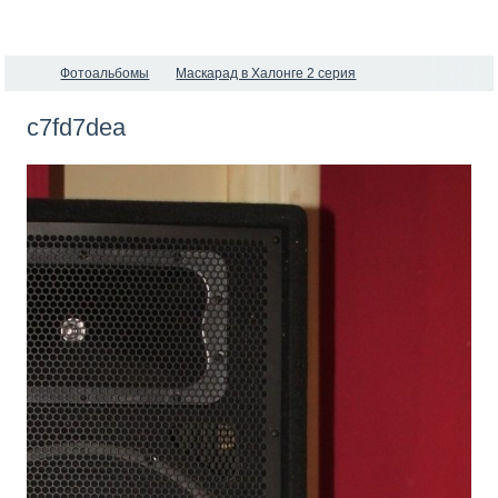
Фотоальбомы
Маскарад в Халонге 2 серия
c7fd7dea