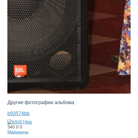
Другие фотографии альбома
b93574bb
340
0
0
Марианна