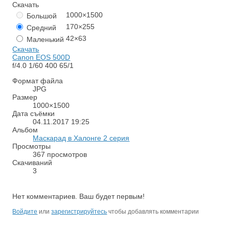
Скачать
1000×1500
Большой
170×255
Средний
42×63
Маленький
Скачать
Canon EOS 500D
f/4.0
1/60
400
65/1
Формат файла
JPG
Размер
1000×1500
Дата съёмки
04.11.2017
19:25
Альбом
Маскарад в Халонге 2 серия
Просмотры
367 просмотров
Скачиваний
3
Нет комментариев. Ваш будет первым!
RS
Войдите
или
зарегистрируйтесь
чтобы добавлять комментарии