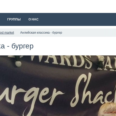
ГРУППЫ
О НАС
ood market
Анлийская классика - бургер
а - бургер