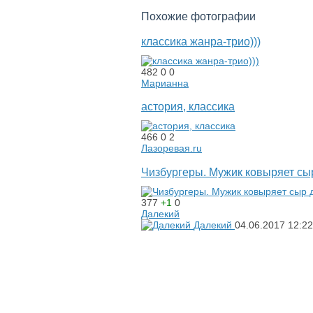
Похожие фотографии
классика жанра-трио)))
482
0
0
Марианна
астория, классика
466
0
2
Лазоревая.ru
Чизбургеры. Мужик ковыряет сы
377
+1
0
Далекий
Далекий
04.06.2017
12:22