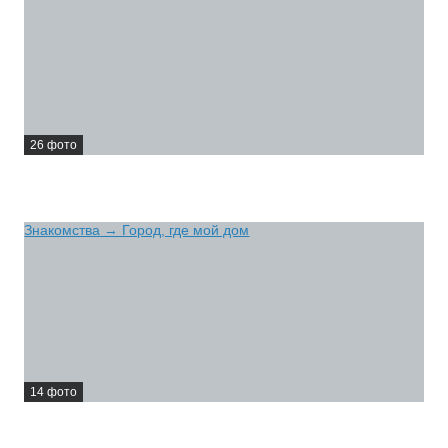
26 фото
+3
Знакомства → Город, где мой дом
14 фото
+3