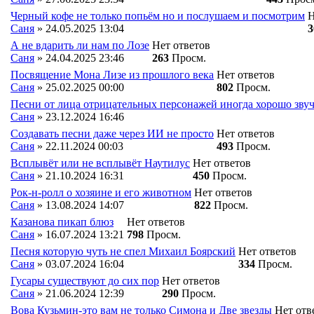
Черный кофе не только попьём но и послушаем и посмотрим
Н
Саня
»
24.05.2025
13:04
3
А не вдарить ли нам по Лозе
Нет ответов
Саня
»
24.04.2025
23:46
263
Просм.
Посвящение Мона Лизе из прошлого века
Нет ответов
Саня
»
25.02.2025
00:00
802
Просм.
Песни от лица отрицательных персонажей иногда хорошо звуч
Саня
»
23.12.2024
16:46
Создавать песни даже через ИИ не просто
Нет ответов
Саня
»
22.11.2024
00:03
493
Просм.
Всплывёт или не всплывёт Наутилус
Нет ответов
Саня
»
21.10.2024
16:31
450
Просм.
Рок-н-ролл о хозяине и его животном
Нет ответов
Саня
»
13.08.2024
14:07
822
Просм.
Казанова пикап блюз
Нет ответов
Саня
»
16.07.2024
13:21
798
Просм.
Песня которую чуть не спел Михаил Боярский
Нет ответов
Саня
»
03.07.2024
16:04
334
Просм.
Гусары существуют до сих пор
Нет ответов
Саня
»
21.06.2024
12:39
290
Просм.
Вова Кузьмин-это вам не только Симона и Две звезды
Нет отв