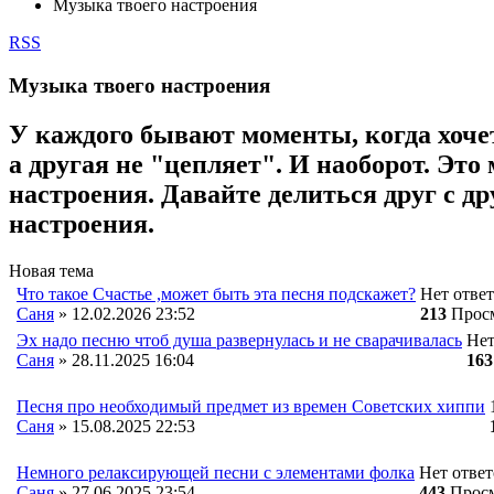
Музыка твоего настроения
RSS
Музыка твоего настроения
У каждого бывают моменты, когда хоче
а другая не "цепляет". И наоборот. Эт
настроения. Давайте делиться друг с д
настроения.
Новая тема
Что такое Счастье ,может быть эта песня подскажет?
Нет отве
Саня
»
12.02.2026
23:52
213
Прос
Эх надо песню чтоб душа развернулась и не сварачивалась
Нет
Саня
»
28.11.2025
16:04
163
Песня про необходимый предмет из времен Советских хиппи
Саня
»
15.08.2025
22:53
Немного релаксирующей песни с элементами фолка
Нет ответ
Саня
»
27.06.2025
23:54
443
Прос