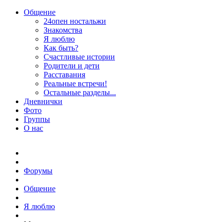
Общение
24опен ностальжи
Знакомства
Я люблю
Как быть?
Счастливые истории
Родители и дети
Расставания
Реальные встречи!
Остальные разделы...
Дневнички
Фото
Группы
О нас
Форумы
Общение
Я люблю