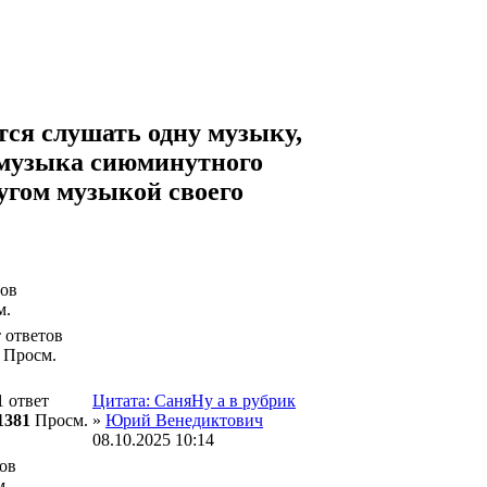
тся слушать одну музыку,
о музыка сиюминутного
ругом музыкой своего
тов
м.
 ответов
Просм.
1 ответ
Цитата: СаняНу а в рубрик
1381
Просм.
»
Юрий Венедиктович
08.10.2025
10:14
ов
м.