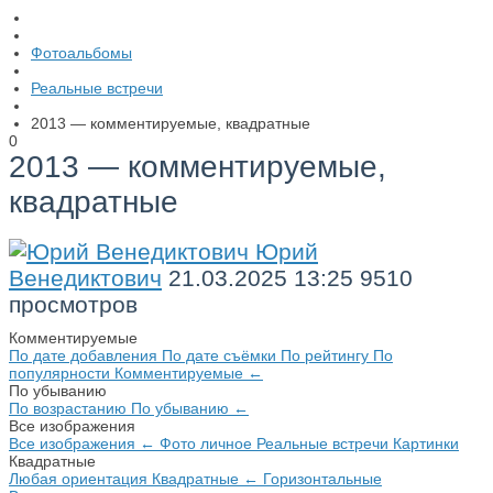
Фотоальбомы
Реальные встречи
2013 — комментируемые, квадратные
0
2013 — комментируемые,
квадратные
Юрий
Венедиктович
21.03.2025
13:25
9510
просмотров
Комментируемые
По дате добавления
По дате съёмки
По рейтингу
По
популярности
Комментируемые
←
По убыванию
По возрастанию
По убыванию
←
Все изображения
Все изображения
←
Фото личное
Реальные встречи
Картинки
Квадратные
Любая ориентация
Квадратные
←
Горизонтальные