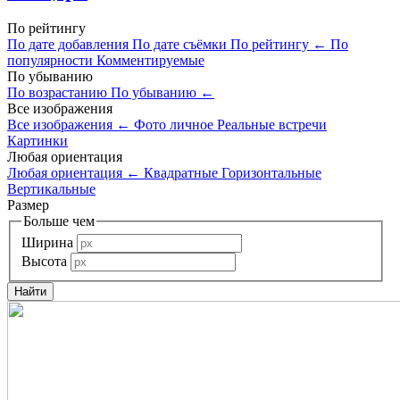
По рейтингу
По дате добавления
По дате съёмки
По рейтингу
←
По
популярности
Комментируемые
По убыванию
По возрастанию
По убыванию
←
Все изображения
Все изображения
←
Фото личное
Реальные встречи
Картинки
Любая ориентация
Любая ориентация
←
Квадратные
Горизонтальные
Вертикальные
Размер
Больше чем
Ширина
Высота