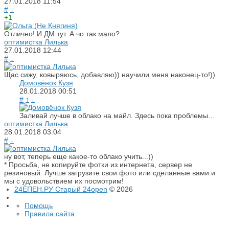
27.01.2018
11:54
#
↓
+1
Отлично! И ДМ тут. А чо так мало?
оптимистка Лилька
27.01.2018
12:44
#
↓
Щас сижу, ковыряюсь, добавляю)) научили меня наконец-то!))
Домовёнок Кузя
28.01.2018
00:51
#
↑
↓
Заливай лучше в облако на майл. Здесь пока проблемы…
оптимистка Лилька
28.01.2018
03:04
#
↓
ну вот, теперь еще какое-то облако учить...))
* Просьба, не копируйте фотки из интернета, сервер не
резиновый. Лучше загрузите свои фото или сделанные вами и
мы с удовольствием их посмотрим!
24ЁПЕН.РУ Старый 24open
© 2026
Помощь
Правила сайта