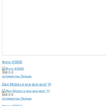
Фото #3906
358
0
0
оптимистка Лилька
Дед Мороз и все-все-все! )))
569
0
0
оптимистка Лилька