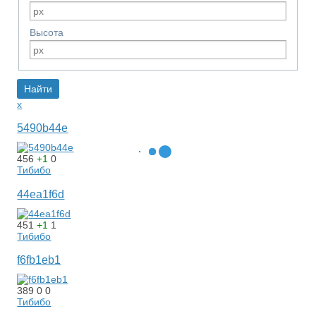
Высота
x
5490b44e
456
+1
0
Тибибо
44ea1f6d
451
+1
1
Тибибо
f6fb1eb1
389
0
0
Тибибо