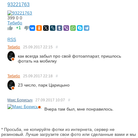
93221763
399
0
0
Тибибо
+1
RSS
Тибибо
25.09.2017
22:15
#
как всегда забыл про свой фотоаппарат, пришлось
фотать на мобилку
Тибибо
25.09.2017
22:18
#
23 число, парк Царицыно
Макс Борисыч
27.09.2017
10:07
#
Вчера там был, мне понравилось.
* Просьба, не копируйте фотки из интернета, сервер не
резиновый. Лучше загрузите свои фото или сделанные вами и мы