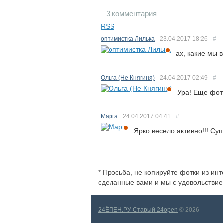
3 комментария
RSS
оптимистка Лилька
23.04.2017
18:26
#
ах, какие мы 
Ольга (Не Княгиня)
24.04.2017
02:49
#
Ура! Еще фотк
Марга
24.04.2017
04:41
#
Ярко весело активно!!! Су
* Просьба, не копируйте фотки из ин
сделанные вами и мы с удовольствие
24ЁПЕН.РУ Старый 24open
© 2026