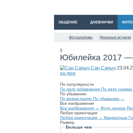
ОБЩЕНИЕ
ДНЕВНИЧКИ
ФОТО
Фотоальбомы
Реальные встречи
0
Юбилейка 2017 — 
Сан Саныч
23.04.
ха лонг
По популярности
По дате добавления
По дате съёмк
По убыванию
По возрастанию
По убыванию
←
Все изображения
Все изображения
←
Фото личное
Ре
Любая ориентация
Любая ориентация
←
Квадратные
Г
Размер
Больше чем