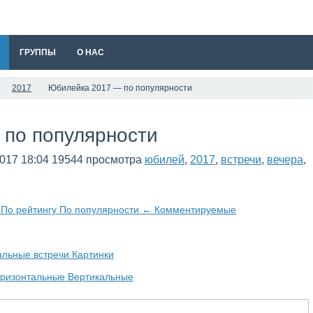
ГРУППЫ
О НАС
2017
Юбилейка 2017 — по популярности
по популярности
2017
18:04
19544 просмотра
юбилей
,
2017
,
встречи
,
вечера
,
и
По рейтингу
По популярности
←
Комментируемые
альные встречи
Картинки
оризонтальные
Вертикальные