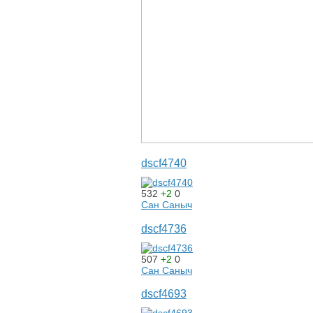
dscf4740
532
+2
0
Сан Саныч
dscf4736
507
+2
0
Сан Саныч
dscf4693