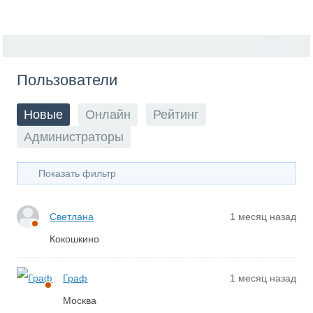
Пользователи
Новые
Онлайн
Рейтинг
Администраторы
Показать фильтр
Светлана
1 месяц назад
Кокошкино
Граф
1 месяц назад
Москва