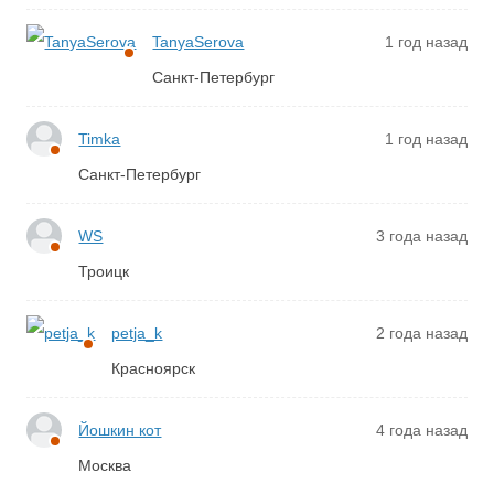
TanyaSerova
1 год назад
Санкт-Петербург
Timka
1 год назад
Санкт-Петербург
WS
3 года назад
Троицк
petja_k
2 года назад
Красноярск
Йошкин кот
4 года назад
Москва