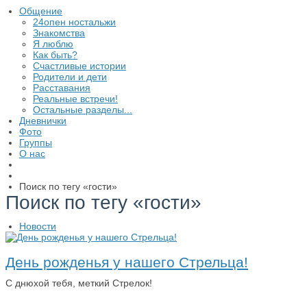
Общение
24опен ностальжи
Знакомства
Я люблю
Как быть?
Счастливые истории
Родители и дети
Расставания
Реальные встречи!
Остальные разделы...
Дневнички
Фото
Группы
О нас
Поиск по тегу «гости»
Поиск по тегу «гости»
Новости
День рожденья у нашего Стрельца!
С днюхой тебя, меткий Стрелок!