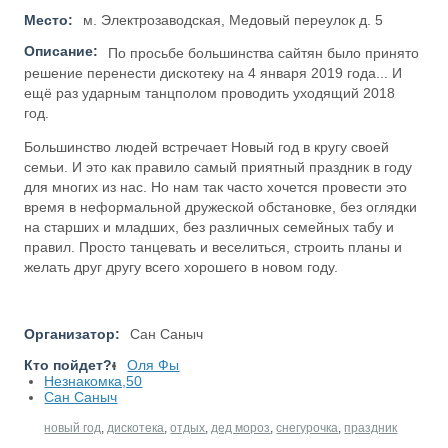
Место:
м. Электрозаводская, Медовый переулок д. 5
Описание:
По просьбе большинства сайтян было принято
решение перенести дискотеку на 4 января 2019 года... И
ещё раз ударным танцполом проводить уходящий 2018
год.
Большинство людей встречает Новый год в кругу своей
семьи. И это как правило самый приятный праздник в году
для многих из нас. Но нам так часто хочется провести это
время в неформальной дружеской обстановке, без оглядки
на старших и младших, без различных семейных табу и
правил. Просто танцевать и веселиться, строить планы и
желать друг другу всего хорошего в новом году.
Организатор:
Сан Саныч
Кто пойдет?:
Оля Фы
Незнакомка,50
Сан Саныч
новый год
,
дискотека
,
отдых
,
дед мороз
,
снегурочка
,
праздник