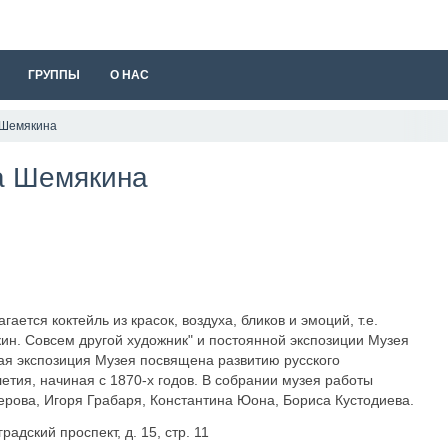
ГРУППЫ
О НАС
 Шемякина
а Шемякина
гается коктейль из красок, воздуха, бликов и эмоций, т.е.
н. Совсем другой художник" и постоянной экспозиции Музея
ая экспозиция Музея посвящена развитию русского
тия, начиная с 1870-х годов. В собрании музея работы
ерова, Игоря Грабаря, Константина Юона, Бориса Кустодиева.
адский проспект, д. 15, стр. 11