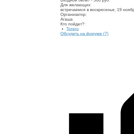
Входной билет - 300 руб.
Для желающих:
встречаемся в воскресенье, 19 нояб
Организатор:
Агаша
Кто пойдет?:
Torero
Обсудить на форуме (
7)