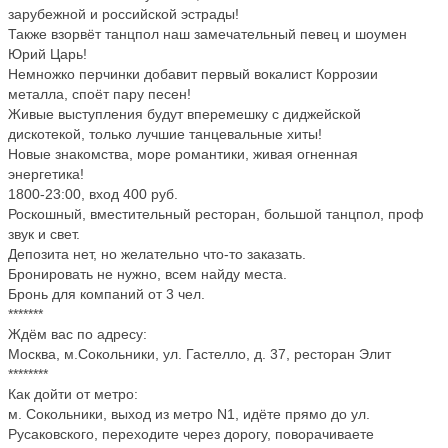
зарубежной и российской эстрады!
Также взорвëт танцпол наш замечательный певец и шоумен
Юрий Царь!
Немножко перчинки добавит первый вокалист Коррозии
металла, споëт пару песен!
Живые выступления будут вперемешку с диджейской
дискотекой, только лучшие танцевальные хиты!
Новые знакомства, море романтики, живая огненная
энергетика!
1800-23:00, вход 400 руб.
Роскошный, вместительный ресторан, большой танцпол, проф
звук и свет.
Депозита нет, но желательно что-то заказать.
Бронировать не нужно, всем найду места.
Бронь для компаний от 3 чел.
*******
Ждём вас по адресу:
Москва, м.Сокольники, ул. Гастелло, д. 37, ресторан Элит
********
Как дойти от метро:
м. Сокольники, выход из метро N1, идёте прямо до ул.
Русаковского, переходите через дорогу, поворачиваете