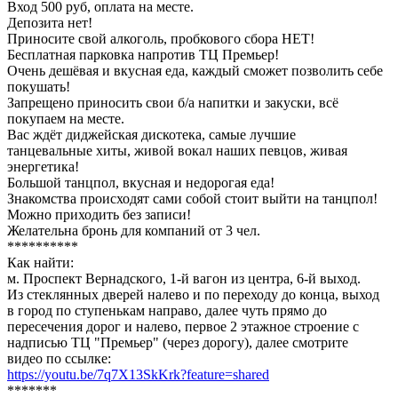
Вход 500 руб, оплата на месте.
Депозита нет!
Приносите свой алкоголь, пробкового сбора НЕТ!
Бесплатная парковка напротив ТЦ Премьер!
Очень дешëвая и вкусная еда, каждый сможет позволить себе
покушать!
Запрещено приносить свои б/а напитки и закуски, всё
покупаем на месте.
Вас ждёт диджейская дискотека, самые лучшие
танцевальные хиты, живой вокал наших певцов, живая
энергетика!
Большой танцпол, вкусная и недорогая еда!
Знакомства происходят сами собой стоит выйти на танцпол!
Можно приходить без записи!
Желательна бронь для компаний от 3 чел.
**********
Как найти:
м. Проспект Вернадского, 1-й вагон из центра, 6-й выход.
Из стеклянных дверей налево и по переходу до конца, выход
в город по ступенькам направо, далее чуть прямо до
пересечения дорог и налево, первое 2 этажное строение с
надписью ТЦ "Премьер" (через дорогу), далее смотрите
видео по ссылке:
https://youtu.be/7q7X13SkKrk?feature=shared
*******