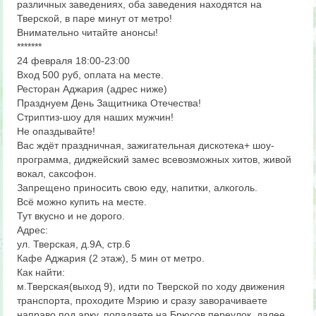
различных заведениях, оба заведения находятся на
Тверской, в паре минут от метро!
Внимательно читайте анонсы!
*******
24 февраля 18:00-23:00
Вход 500 руб, оплата на месте.
Ресторан Аджария (адрес ниже)
Празднуем День Защитника Отечества!
Стриптиз-шоу для наших мужчин!
Не опаздывайте!
Вас ждёт праздничная, зажигательная дискотека+ шоу-
программа, диджейский замес всевозможных хитов, живой
вокал, саксофон.
Запрещено приносить свою еду, напитки, алкоголь.
Всё можно купить на месте.
Тут вкусно и не дорого.
Адрес:
ул. Тверская, д.9А, стр.6
Кафе Аджария (2 этаж), 5 мин от метро.
Как найти:
м.Тверская(выход 9), идти по Тверской по ходу движения
транспорта, проходите Мэрию и сразу заворачиваете
направо под арку, попадаете на Брюсов переулок, далее