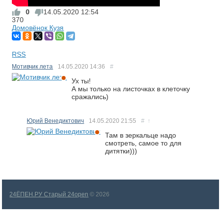
0
14.05.2020
12:54
370
Домовёнок Кузя
RSS
Мотивчик лета
14.05.2020
14:36
#
Ух ты!
А мы только на листочках в клеточку
сражались)
Юрий Венедиктович
14.05.2020
21:55
#
↑
Там в зеркальце надо
смотреть, самое то для
дитятки)))
24ЁПЕН.РУ Старый 24open
© 2026