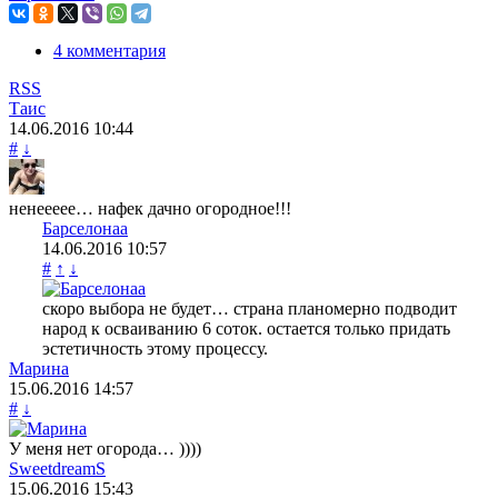
4 комментария
RSS
Таис
14.06.2016
10:44
#
↓
ненеееее… нафек дачно огородное!!!
Барселонаа
14.06.2016
10:57
#
↑
↓
скоро выбора не будет… страна планомерно подводит
народ к осваиванию 6 соток. остается только придать
эстетичность этому процессу.
Марина
15.06.2016
14:57
#
↓
У меня нет огорода… ))))
SweetdreamS
15.06.2016
15:43