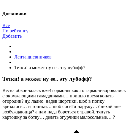
Дневнички
Все
По рейтингу
Добавить
Лента дневничков
Тетки! а может ну ее.. эту лубофф?
Тетки! а может ну ее.. эту лубофф?
Весна обкончалась вже! гормоны как-то гармонизировались
с окружающими гамадрилами… пришло время копать
огородик? ну, ладно, надев шортики, шоб в попку
врезались… и топики… шоб сисьГи наружу…? нехай ане
возбуждаюцца? а нам нада бороться с травой, тянуть
картошку за ботву… делать огурчики малосольные… ?