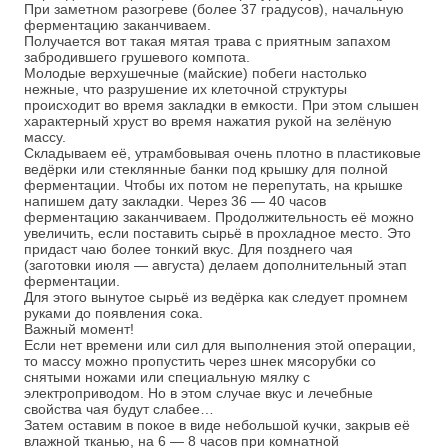
При заметном разогреве (более 37 градусов), начальную
ферментацию заканчиваем.
Получается вот такая мятая трава с приятным запахом
забродившего грушевого компота.
Молодые верхушечные (майские) побеги настолько
нежные, что разрушение их клеточной структуры
происходит во время закладки в емкости. При этом слышен
характерный хруст во время нажатия рукой на зелёную
массу.
Складываем её, утрамбовывая очень плотно в пластиковые
ведёрки или стеклянные банки под крышку для полной
ферментации. Чтобы их потом не перепутать, на крышке
напишем дату закладки. Через 36 — 40 часов
ферментацию заканчиваем. Продолжительность её можно
увеличить, если поставить сырьё в прохладное место. Это
придаст чаю более тонкий вкус. Для позднего чая
(заготовки июля — августа) делаем дополнительный этап
ферментации.
Для этого вынутое сырьё из ведёрка как следует промнем
руками до появления сока.
Важный момент!
Если нет времени или сил для выполнения этой операции,
то массу можно пропустить через шнек мясорубки со
снятыми ножами или специальную мялку с
электроприводом. Но в этом случае вкус и лечебные
свойства чая будут слабее…
Затем оставим в покое в виде небольшой кучки, закрыв её
влажной тканью, на 6 — 8 часов при комнатной