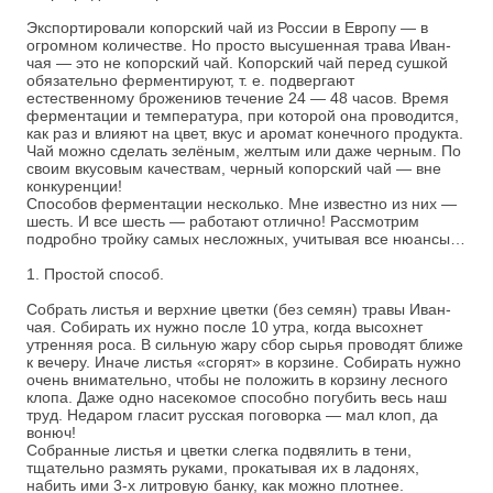
Экспортировали копорский чай из России в Европу — в
огромном количестве. Но просто высушенная трава Иван-
чая — это не копорский чай. Копорский чай перед сушкой
обязательно ферментируют, т. е. подвергают
естественному брожениюв течение 24 — 48 часов. Время
ферментации и температура, при которой она проводится,
как раз и влияют на цвет, вкус и аромат конечного продукта.
Чай можно сделать зелёным, желтым или даже черным. По
своим вкусовым качествам, черный копорский чай — вне
конкуренции!
Способов ферментации несколько. Мне известно из них —
шесть. И все шесть — работают отлично! Рассмотрим
подробно тройку самых несложных, учитывая все нюансы…
1. Простой способ.
Собрать листья и верхние цветки (без семян) травы Иван-
чая. Собирать их нужно после 10 утра, когда высохнет
утренняя роса. В сильную жару сбор сырья проводят ближе
к вечеру. Иначе листья «сгорят» в корзине. Собирать нужно
очень внимательно, чтобы не положить в корзину лесного
клопа. Даже одно насекомое способно погубить весь наш
труд. Недаром гласит русская поговорка — мал клоп, да
вонюч!
Собранные листья и цветки слегка подвялить в тени,
тщательно размять руками, прокатывая их в ладонях,
набить ими 3-х литровую банку, как можно плотнее.