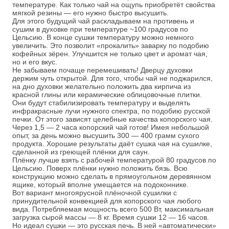
температуре. Как только чай на ощупь приобретёт свойства
мягкой резины — его нужно быстро высушить.
Для этого будущий чай раскладываем на противень и
сушим в духовке при температуре ~100 градусов по
Цельсию. В конце сушки температуру можно немного
увеличить. Это позволит «прокалить» заварку по подобию
кофейных зёрен. Улучшится не только цвет и аромат чая,
но и его вкус.
Не забываем почаще перемешивать! Дверцу духовки
держим чуть открытой. Для того, чтобы чай не поджарился,
на дно духовки желательно положить два кирпича из
красной глины или керамические облицовочные плитки.
Они будут стабилизировать температуру и выделять
инфракрасные лучи нужного спектра, по подобию русской
печки. От этого зависят целебные качества копорского чая.
Через 1,5 — 2 часа копорский чай готов! Имея небольшой
опыт, за день можно высушить 300 — 400 грамм сухого
продукта. Хорошие результаты даёт сушка чая на сушилке,
сделанной из греющей плёнки для саун.
Плёнку лучше взять с рабочей температурой 80 градусов по
Цельсию. Поверх плёнки нужно положить бязь. Всю
конструкцию можно сделать в прямоугольном деревянном
ящике, который вполне умещается на подоконнике.
Вот вариант многоярусной плёночной сушилки с
принудительной конвекцией для копорского чая любого
вида. Потребляемая мощность всего 500 Вт, максимальная
загрузка сырой массы — 8 кг. Время сушки 12 — 16 часов.
Но идеал сушки — это русская печь. В ней «автоматически»