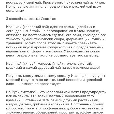
поставляли свой чай. Кроме этого привозили чай из Китая.
Но чопорные англичане предпочитали русский чай всем
остальным.
3 способа заготовки Иван-чая
Иван-чай (копорский чай) один из самых целебных и
легендарных. Чтобы не разочароваться в этом напитке,
обязательно постарайтесь сделать его сами, соблюдая все
тонкости ручной технологии сбора, ферментации, сушки и
хранения. Только после этого вы сможете сравнивать
истинный вкус и аромат копорского чая с предлагаемыми
вариантами от фирм и компаний. У последних высокая
цена товара очень часто не соответствует его качеству.
Иван-чай (кипрей, копорский чай) – очень вкусный,
красивый и самый здоровый чай на всём земном шаре!
По уникальному химическому составу Иван-чай не уступит
морской капусте, а по питательной ценности и целебной
силе — намного её превосходит.
На Руси считалось, что копорский чай может предупредить
или вылечить 90% всех известных заболеваний того
времени. Остальные 10% лечили другими растениями,
мёдом, дёгтем, грибами и кореньями. Постоянный прием
копорского чая – это профилактика доброкачественных и
злокачественных образований, простатита; эффективное