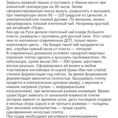
Закрыть влажной тканью и поставить в тёмное место при
комнатной температуре на 36 часов. Затем
сферментированную массу вынуть, разрыхлить и высушить
при температуре около 95 — 110 градусов по Цельсию, в
электрической или газовой духовке. По желанию, можно
сформировать плоский плиточный чай. Например круглый,
как китайский «Пуэр».
Кое-где на Руси делали плиточный чай в виде большого
пласта, размером с противень для русской печи. Этот пласт
чем-то напоминал современные ДСП, только черно-
коричневого цвета… На базаре такой чай продавали на
вес, отрубая нужный кусок от пласта — топором!
В современных домашних условиях городской квартиры
огромную плитку сделать и высушить проблематично. Но
небольшую, сухим весом 250 — 300 грамм, изготовить
вполне реально. Сформировать её можно в любом
пластиковом контейнере из сырой травы Ива-чая слабой
степени ферментации под гнётом. За время формования
ферментация закончится полностью. Высушивать плитку
придётся в электрическом духовом шкафу, с верхним и
нижним нагревом (лучше — инфракрасными
излучателями), при включенном режиме конвекции. Время
сушки будет зависеть от начальной влажности плитки
(которая зависит от времени суток, даты последних осадков
и месяца сбора сырья) и её третьего размера — толщины.
Для экономии электричества — лучше сушить
одновременно несколько плиток.
При сушке необходимо регулярное перемешивание