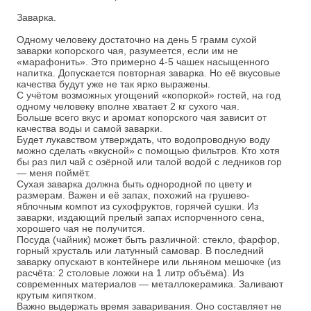
Заварка.
Одному человеку достаточно на день 5 грамм сухой
заварки копорского чая, разумеется, если им не
«марафонить». Это примерно 4-5 чашек насыщенного
напитка. Допускается повторная заварка. Но её вкусовые
качества будут уже не так ярко выражены.
С учётом возможных угощений «копоркой» гостей, на год
одному человеку вполне хватает 2 кг сухого чая.
Больше всего вкус и аромат копорского чая зависит от
качества воды и самой заварки.
Будет лукавством утверждать, что водопроводную воду
можно сделать «вкусной» с помощью фильтров. Кто хотя
бы раз пил чай с озёрной или талой водой с ледников гор
— меня поймёт.
Сухая заварка должна быть однородной по цвету и
размерам. Важен и её запах, похожий на грушево-
яблочным компот из сухофруктов, горячей сушки. Из
заварки, издающий прелый запах испорченного сена,
хорошего чая не получится.
Посуда (чайник) может быть различной: стекло, фарфор,
горный хрусталь или латунный самовар. В последний
заварку опускают в контейнере или льняном мешочке (из
расчёта: 2 столовые ложки на 1 литр объёма). Из
современных материалов — металлокерамика. Заливают
крутым кипятком.
Важно выдержать время заваривания. Оно составляет не