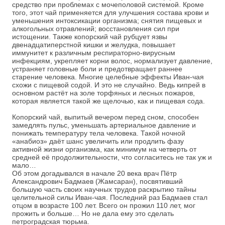
средство при проблемах с мочеполовой системой. Кроме
того, этот чай применяется для улучшения состава крови и
уменьшения интоксикации организма; снятия пищевых и
алкогольных отравлений; восстановления сил при
истощении. Также копорский чай рубцует язвы
двенадцатиперстной кишки и желудка, повышает
иммунитет к различным респираторно-вирусным
инфекциям, укрепляет корни волос, нормализует давление,
устраняет головные боли и предотвращает раннее
старение человека. Многие целебные эффекты Иван-чая
схожи с пищевой содой. И это не случайно. Ведь кипрей в
основном растёт на золе торфяных и лесных пожаров,
которая является такой же щелочью, как и пищевая сода.
Копорский чай, выпитый вечером перед сном, способен
замедлять пульс, уменьшать артериальное давление и
понижать температуру тела человека. Такой ночной
«анабиоз» даёт шанс увеличить или продлить фазу
активной жизни организма, как минимум на четверть от
средней её продолжительности, что согласитесь не так уж и
мало…
Об этом догадывался в начале 20 века врач Пётр
Александрович Бадмаев (Жамсаран), посвятивший
большую часть своих научных трудов раскрытию тайны
целительной силы Иван-чая. Последний раз Бадмаев стал
отцом в возрасте 100 лет. Всего он прожил 110 лет, мог
прожить и больше… Но не дала ему это сделать
петроградская тюрьма.