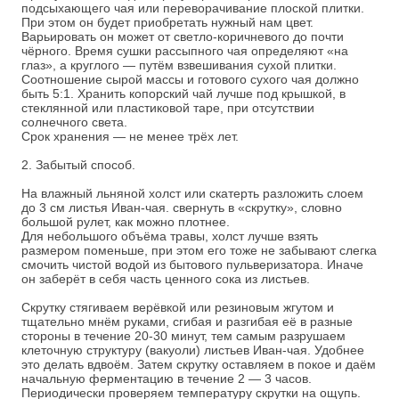
подсыхающего чая или переворачивание плоской плитки.
При этом он будет приобретать нужный нам цвет.
Варьировать он может от светло-коричневого до почти
чёрного. Время сушки рассыпного чая определяют «на
глаз», а круглого — путём взвешивания сухой плитки.
Соотношение сырой массы и готового сухого чая должно
быть 5:1. Хранить копорский чай лучше под крышкой, в
стеклянной или пластиковой таре, при отсутствии
солнечного света.
Срок хранения — не менее трёх лет.
2. Забытый способ.
На влажный льняной холст или скатерть разложить слоем
до 3 см листья Иван-чая. свернуть в «скрутку», словно
большой рулет, как можно плотнее.
Для небольшого объёма травы, холст лучше взять
размером поменьше, при этом его тоже не забывают слегка
смочить чистой водой из бытового пульверизатора. Иначе
он заберёт в себя часть ценного сока из листьев.
Скрутку стягиваем верёвкой или резиновым жгутом и
тщательно мнём руками, сгибая и разгибая её в разные
стороны в течение 20-30 минут, тем самым разрушаем
клеточную структуру (вакуоли) листьев Иван-чая. Удобнее
это делать вдвоём. Затем скрутку оставляем в покое и даём
начальную ферментацию в течение 2 — 3 часов.
Периодически проверяем температуру скрутки на ощупь.