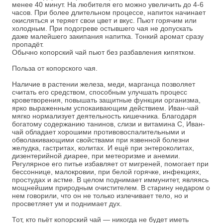
менее 40 минут. На любителя его можно увеличить до 4-6
часов. При более длительном процессе, напиток начинает
окисляться и теряет свои цвет и вкус. Пьют горячим или
холодным. При подогреве остывшего чая не допускать
даже малейшего закипания напитка. Тонкий аромат сразу
пропадёт.
Обычно копорский чай пьют без разбавления кипятком.
Польза от копорского чая.
Наличие в растении железа, меди, марганца позволяет
считать его средством, способным улучшать процесс
кроветворения, повышать защитные функции организма,
ярко выраженным успокаивающим действием. Иван-чай
мягко нормализует деятельность кишечника. Благодаря
богатому содержанию танинов, слизи и витамина С, Иван-
чай обладает хорошими противовоспалительными и
обволакивающими свойствами при язвенной болезни
желудка, гастритах, колитах. И ещё при энтероколитах,
дизентерийной диарее, при метеоризме и анемии.
Регулярное его питье избавляет от мигреней, помогает при
бессоннице, малокровии, при белой горячке, инфекциях,
простудах и астме. В целом поднимает иммунитет, являясь
мощнейшим природным очистителем. В старину недаром о
нем говорили, что он не только излечивает тело, но и
просветляет ум и поднимает дух.
Тот, кто пьёт копорский чай — никогда не будет иметь