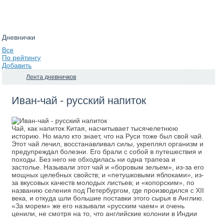
Дневнички
Все
По рейтингу
Добавить
Лента дневничков
Иван-чай - русский напиток
Чай, как напиток Китая, насчитывает тысячелетнюю
историю. Но мало кто знает, что на Руси тоже был свой чай.
Этот чай лечил, восстанавливал силы, укреплял организм и
предупреждал болезни. Его брали с собой в путешествия и
походы. Без него не обходилась ни одна трапеза и
застолье. Называли этот чай и «боровым зельем», из-за его
мощных целебных свойств; и «петушковыми яблоками», из-
за вкусовых качеств молодых листьев; и «копорским», по
названию селения под Петербургом, где производился с XII
века, и откуда шли большие поставки этого сырья в Англию.
«За морем» же его называли «русским чаем» и очень
ценили, не смотря на то, что английские колонии в Индии