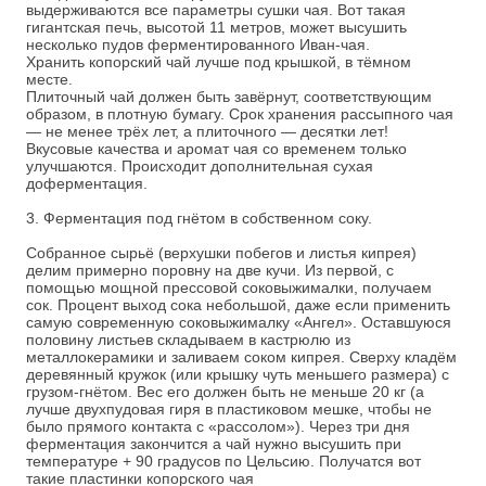
выдерживаются все параметры сушки чая. Вот такая
гигантская печь, высотой 11 метров, может высушить
несколько пудов ферментированного Иван-чая.
Хранить копорский чай лучше под крышкой, в тёмном
месте.
Плиточный чай должен быть завёрнут, соответствующим
образом, в плотную бумагу. Срок хранения рассыпного чая
— не менее трёх лет, а плиточного — десятки лет!
Вкусовые качества и аромат чая со временем только
улучшаются. Происходит дополнительная сухая
доферментация.
3. Ферментация под гнётом в собственном соку.
Собранное сырьё (верхушки побегов и листья кипрея)
делим примерно поровну на две кучи. Из первой, с
помощью мощной прессовой соковыжималки, получаем
сок. Процент выход сока небольшой, даже если применить
самую современную соковыжималку «Ангел». Оставшуюся
половину листьев складываем в кастрюлю из
металлокерамики и заливаем соком кипрея. Сверху кладём
деревянный кружок (или крышку чуть меньшего размера) с
грузом-гнётом. Вес его должен быть не меньше 20 кг (а
лучше двухпудовая гиря в пластиковом мешке, чтобы не
было прямого контакта с «рассолом»). Через три дня
ферментация закончится а чай нужно высушить при
температуре + 90 градусов по Цельсию. Получатся вот
такие пластинки копорского чая