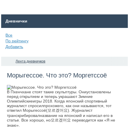
Дневнички
Все
По рейтингу
Добавить
Лента дневничков
Морыгессое. Что это? Моргетссоё
В Пхенчхане стоят такие скульптуры. Ониустановлены
перед открытием и теперь украшают Зимние
Олимпийскиеигры 2018. Когда японский спортивный
журналист спросилпрохожего, как они называются, тот
ответил Морыгессоё(모르겠어요). Журналист
транскрибировалназвание на японский и написал его в
статье. Все хорошо, но모르겠어요 переводится как «Я не
знаю».