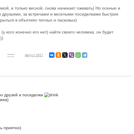
имой, и только весной, снова начинает оживать) Но осенью и
 друзьями, за встречами и веселыми посиделками быстрее
крыться в объятиях теплых и ласковых)
(у кого конечно его нет) найти своего человека, он будет
)))
******
Август 2017
ро друзей и посиделки
века)
ь приятно)