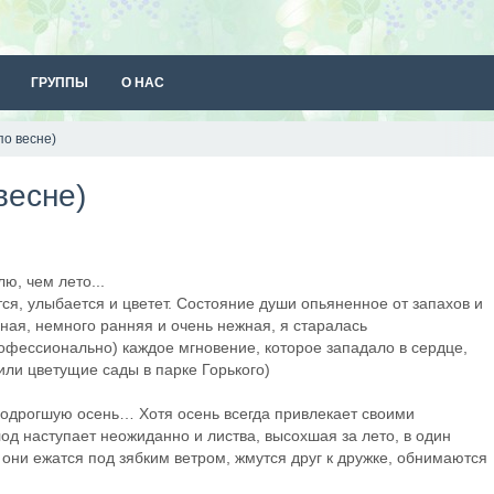
ГРУППЫ
О НАС
по весне)
весне)
ю, чем лето...
ся, улыбается и цветет. Состояние души опьяненное от запахов и
сная, немного ранняя и очень нежная, я старалась
офессионально) каждое мгновение, которое западало в сердце,
или цветущие сады в парке Горького)
родрогшую осень… Хотя осень всегда привлекает своими
лод наступает неожиданно и листва, высохшая за лето, в один
 они ежатся под зябким ветром, жмутся друг к дружке, обнимаются