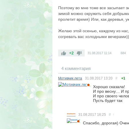
Поэтому во мне тоже все засыпает з
зимой можно окружить себя добрыми
пролетит время) Или, как деревья, у
Желаю этой осенью, каждому из нас, 
согревать вас холодными вечерами)
+2
31.08.2017
11:14
684
4 комментария
Мотивчик лета
31.08.2017
13:20
#
+1
Хорошо сказала!
И про весну… И п
И про своего чело
Пусть будет так
******
31.08.2017
16:25
#
↑
Спасибо, дорогая) Очен